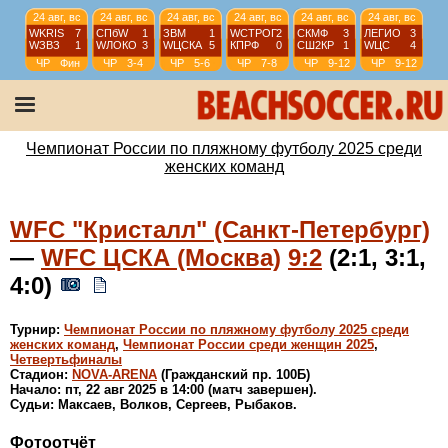
24 авг, вс
24 авг, вс
24 авг, вс
24 авг, вс
24 авг, вс
24 авг, вс
WKRIS
7
СПбW
1
ЗВМ
1
WCТРОГ
2
СКМФ
3
ЛЕГИО
3
WЗВЗ
1
WЛОКО
3
WЦСКА
5
КПРФ
0
СШ2КР
1
WЦС
4
ЧР
Фин
ЧР
3-4
ЧР
5-6
ЧР
7-8
ЧР
9-12
ЧР
9-12
23 авг, сб
23 авг, сб
23 авг, сб
23 авг, сб
WKRIS
4
СПбW
1
WЦСКА
2
WCТРОГ
3
WЛОКО
1
WЗВЗ
4
КПРФ
0
ЗВМ
4
ЧР
1/2
ЧР
1/2
ЧР
5-8
ЧР
5-8
Чемпионат России по пляжному футболу 2025 среди
женских команд
WFC "Кристалл" (Санкт-Петербург)
—
WFC ЦСКА (Москва)
9:2
(2:1, 3:1,
4:0)
Турнир:
Чемпионат России по пляжному футболу 2025 среди
женских команд
,
Чемпионат России среди женщин 2025
,
Четвертьфиналы
Стадион:
NOVA-ARENA
(Гражданский пр. 100Б)
Начало: пт, 22 авг 2025 в 14:00 (матч завершен).
Судьи: Максаев, Волков, Сергеев, Рыбаков.
Фотоотчёт