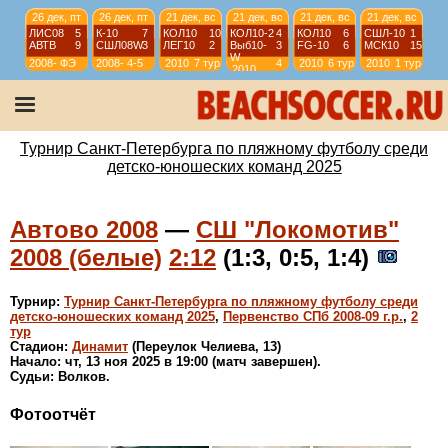
26 дек, пт
26 дек, пт
21 дек, вс
21 дек, вс
21 дек, вс
21 дек, вс
ЛИС08
5
К-10
7
КОЛ10
10
КОЛ10-2
4
КОЛ10
6
СШЛ-10
1
АВТВ
9
СШЛ08W
3
ЛЕГ10
2
Выб10-
3
FG-10
6
МСК10
15
W
2008-
ФЭ
2008-
4-5
2010
7 тур
4
2010
6 тур
2010
1 тур
2010
2009
2009
тур
21 дек, вс
21 дек, вс
21 дек, вс
21 дек, вс
ЛИД13
1
ВЫБ13R
2
СЕСТ14
5
К-14(2)
4
ДЦ13
7
МСК13
6
ЗЕН15
3
КОЛ-14
12
2013
1-2
2013
3-4
2014
1-2
2014
3-4
Турнир Санкт-Петербурга по пляжному футболу среди
детско-юношеских команд 2025
Автово 2008
—
СШ "Локомотив"
2008 (белые)
2:12
(1:3, 0:5, 1:4)
Турнир:
Турнир Санкт-Петербурга по пляжному футболу среди
детско-юношеских команд 2025
,
Первенство СПб 2008-09 г.р.
,
2
тур
Стадион:
Динамит
(Переулок Челиева, 13)
Начало: чт, 13 ноя 2025 в 19:00 (матч завершен).
Судьи: Волков.
Фотоотчёт