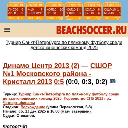
26 дек, пт
26 дек, пт
21 дек, вс
21 дек, вс
21 дек, вс
21 дек, вс
ЛИС08
5
К-10
7
КОЛ10
10
КОЛ10-2
4
КОЛ10
6
СШЛ-10
1
АВТВ
9
СШЛ08W
3
ЛЕГ10
2
Выб10-
3
FG-10
6
МСК10
15
W
2008-
ФЭ
2008-
4-5
2010
7 тур
4
2010
6 тур
2010
1 тур
2010
2009
2009
тур
21 дек, вс
21 дек, вс
21 дек, вс
21 дек, вс
ЛИД13
1
ВЫБ13R
2
СЕСТ14
5
К-14(2)
4
ДЦ13
7
МСК13
6
ЗЕН15
3
КОЛ-14
12
2013
1-2
2013
3-4
2014
1-2
2014
3-4
Турнир Санкт-Петербурга по пляжному футболу среди
детско-юношеских команд 2025
Динамо Центр 2013 (2)
—
СШОР
№1 Московского района -
Кристалл 2013
0:5
(0:0, 0:3, 0:2)
Турнир:
Турнир Санкт-Петербурга по пляжному футболу среди
детско-юношеских команд 2025
,
Первенство СПб 2013 г.р.
,
Четвертьфиналы
Стадион:
Восхождение
(улица Перекопская, 6-8)
Начало: сб, 13 дек 2025 в 16:00 (матч завершен).
Судьи: Степанов.
Фотоотчёт