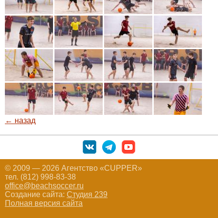
← назад
© 2009 — 2026 Агентство «CUPPER»
тел. (812) 998-83-38
office@beachsoccer.ru
Создание сайта:
Студия 239
Полная версия сайта