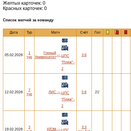
Желтых карточек: 0
Красных карточек: 0
Cписок матчей за команду
Дата
Тур
Матч
Счёт
Гол
1
Горный
05.02.2026
—
3:6
ЦПС
тур
Университет
"Пляж" -
2
7
12.02.2026
ЛИС
—
5:8
21'
ЦПС
тур
"Пляж" -
2
3
3:3
19.02.2026
АТОМ
—
ЦПС