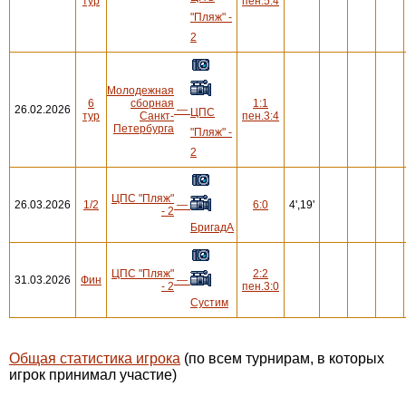
тур
пен.5:4
"Пляж" -
2
Молодежная
6
сборная
1:1
26.02.2026
—
ЦПС
тур
Санкт-
пен.3:4
Петербурга
"Пляж" -
2
ЦПС "Пляж"
26.03.2026
1/2
—
6:0
4',19'
- 2
БригадА
ЦПС "Пляж"
2:2
31.03.2026
Фин
—
- 2
пен.3:0
Сустим
Общая статистика игрока
(по всем турнирам, в которых
игрок принимал участие)