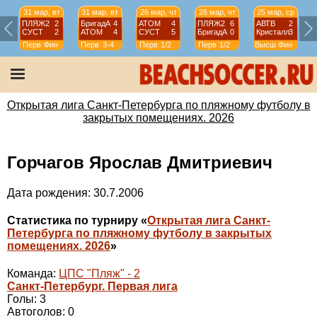
31 мар, вт
31 мар, вт
26 мар, чт
26 мар, чт
25 мар, ср
ПЛЯЖ2
2
БригадА
4
АТОМ
4
ПЛЯЖ2
6
АВТВ
2
СУСТ
2
АТОМ
4
СУСТ
5
БригадА
0
Кристалл
3
Перв
Фин
Перв
3-4
Перв
1/2
Перв
1/2
Высш
Фин
Открытая лига Санкт-Петербурга по пляжному футболу в
закрытых помещениях. 2026
Горчагов Ярослав Дмитриевич
Дата рождения: 30.7.2006
Статистика по турниру «
Открытая лига Санкт-
Петербурга по пляжному футболу в закрытых
помещениях. 2026
»
Команда:
ЦПС "Пляж" - 2
Санкт-Петербург. Первая лига
Голы: 3
Автоголов: 0