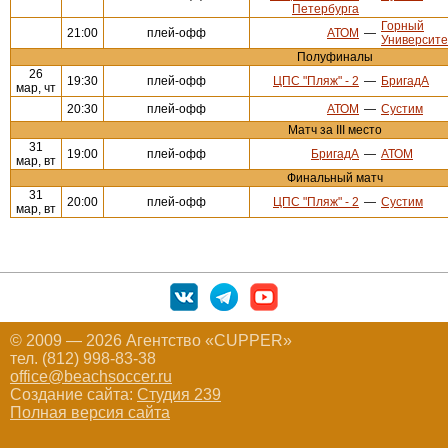
Петербурга
Горный
21:00
плей-офф
АТОМ
—
Университе
Полуфиналы
26
19:30
плей-офф
ЦПС "Пляж" - 2
—
БригадА
мар, чт
20:30
плей-офф
АТОМ
—
Сустим
Матч за III место
31
19:00
плей-офф
БригадА
—
АТОМ
мар, вт
Финальный матч
31
20:00
плей-офф
ЦПС "Пляж" - 2
—
Сустим
мар, вт
© 2009 — 2026 Агентство «CUPPER»
тел. (812) 998-83-38
office@beachsoccer.ru
Создание сайта:
Студия 239
Полная версия сайта