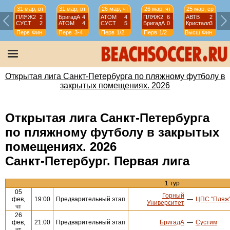
31 мар, вт
31 мар, вт
26 мар, чт
26 мар, чт
25 мар, ср
ПЛЯЖ2
2
БригадА
4
АТОМ
4
ПЛЯЖ2
6
АВТВ
2
СУСТ
2
АТОМ
4
СУСТ
5
БригадА
0
Кристалл
3
Перв
Фин
Перв
3-4
Перв
1/2
Перв
1/2
Высш
Фин
Открытая лига Санкт-Петербурга по пляжному футболу в
закрытых помещениях. 2026
Открытая лига Санкт-Петербурга
по пляжному футболу в закрытых
помещениях. 2026
Санкт-Петербург. Первая лига
1 тур
05
Горный
фев,
19:00
Предварительный этап
—
ЦПС "Пляж"
Университет
чт
26
фев,
21:00
Предварительный этап
БригадА
—
Сустим
чт