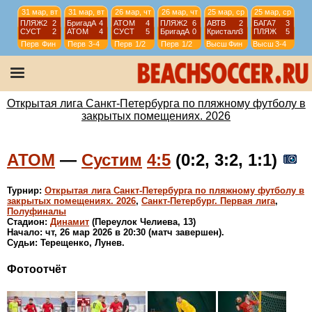
31 мар, вт
31 мар, вт
26 мар, чт
26 мар, чт
25 мар, ср
25 мар, ср
ПЛЯЖ2
2
БригадА
4
АТОМ
4
ПЛЯЖ2
6
АВТВ
2
БАГА7
3
СУСТ
2
АТОМ
4
СУСТ
5
БригадА
0
Кристалл
3
ПЛЯЖ
5
Перв
Фин
Перв
3-4
Перв
1/2
Перв
1/2
Высш
Фин
Высш
3-4
24 мар, вт
24 мар, вт
24 мар, вт
19 мар, чт
АТОМ
6
СПБМ
1
БригадА
5
ПЛЯЖ2
3
Горный
2
СУСТ
2
ЛИС
3
СУСТ
1
Перв
1/4
Перв
1/4
Перв
1/4
Перв
5 тур
Открытая лига Санкт-Петербурга по пляжному футболу в
закрытых помещениях. 2026
АТОМ
—
Сустим
4:5
(0:2, 3:2, 1:1)
Турнир:
Открытая лига Санкт-Петербурга по пляжному футболу в
закрытых помещениях. 2026
,
Санкт-Петербург. Первая лига
,
Полуфиналы
Стадион:
Динамит
(Переулок Челиева, 13)
Начало: чт, 26 мар 2026 в 20:30 (матч завершен).
Судьи: Терещенко, Лунев.
Фотоотчёт