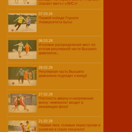
спасает матч с «ЛИС»!
07.03.26
Первой победе Горного
Университета быть!
06.03.26
Итоговое распределение мест по
итогам регулярной части Высшего
дивизиона...
28.02.26
Регулярная часть Высшего
дивизиона подходит к концу!
27.02.26
Плотность вверху и напряжение
внизу: чемпионат входит в
решающую фазу!
21.02.26
Первая лига: голевые перестрелки и
развязки в серии пенальти!