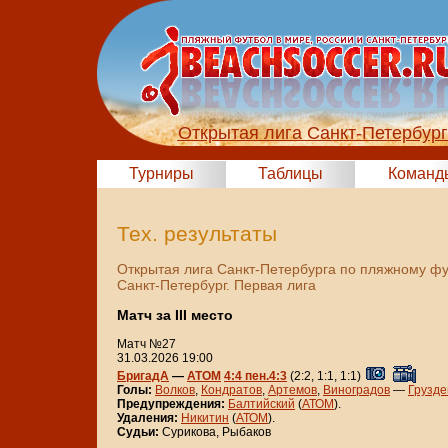
Открытая лига Санкт-Петербур
Турниры
Таблицы
Команд
Тех. результаты
Открытая лига Санкт-Петербурга по пляжному ф
Санкт-Петербург. Первая лига
Матч за III место
Матч №27
31.03.2026 19:00
БригадА
—
АТОМ
4:4 пен.4:3
(2:2, 1:1, 1:1)
Голы:
Волков
,
Кондратов
,
Артемов
,
Виноградов
—
Грузде
Предупреждения:
Балтийский
(
АТОМ
).
Удаления:
Никитин
(
АТОМ
).
Судьи:
Сурикова, Рыбаков