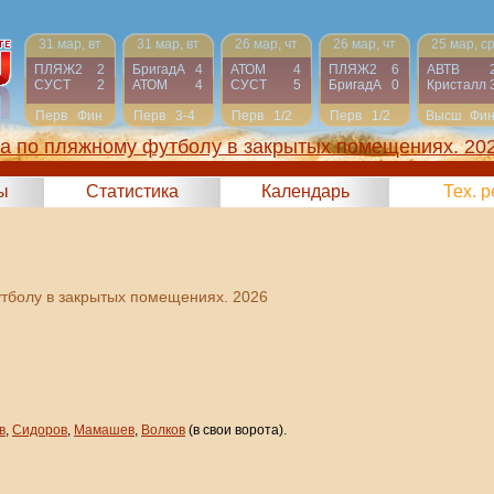
31 мар, вт
31 мар, вт
26 мар, чт
26 мар, чт
25 мар, с
ПЛЯЖ2
2
БригадА
4
АТОМ
4
ПЛЯЖ2
6
АВТВ
СУСТ
2
АТОМ
4
СУСТ
5
БригадА
0
Кристалл
Перв
Фин
Перв
3-4
Перв
1/2
Перв
1/2
Высш
Фи
га по пляжному футболу в закрытых помещениях. 20
ы
Статистика
Календарь
Тех. 
утболу в закрытых помещениях. 2026
в
,
Сидоров
,
Мамашев
,
Волков
(в свои ворота).