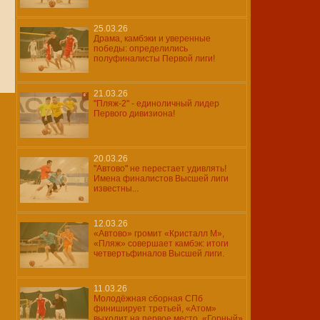
25.03.26
Драма, камбэки и уверенные
победы: определились
полуфиналисты Первой лиги!
21.03.26
"Пляж-2" - единоличный лидер
Первого дивизиона!
20.03.26
"Автово" не перестает удивлять!
Имена финалистов Высшей лиги
известны...
12.03.26
«Автово» громит «Кристалл М»,
«Пляж» совершает камбэк: итоги
четвертьфиналов Высшей лиги.
11.03.26
Молодёжная сборная СПб
финиширует третьей, «Атом»
выходит на первое место, «Горный»