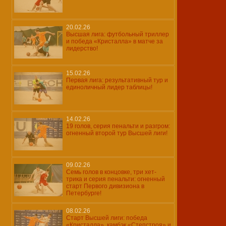
20.02.26
Высшая лига: футбольный триллер
и победа «Кристалла» в матче за
лидерство!
15.02.26
Первая лига: результативный тур и
единоличный лидер таблицы!
14.02.26
19 голов, серия пенальти и разгром:
огненный второй тур Высшей лиги!
09.02.26
Семь голов в концовке, три хет-
трика и серия пенальти: огненный
старт Первого дивизиона в
Петербурге!
08.02.26
Старт Высшей лиги: победа
«Кристалла», камбэк «Степстроя» и