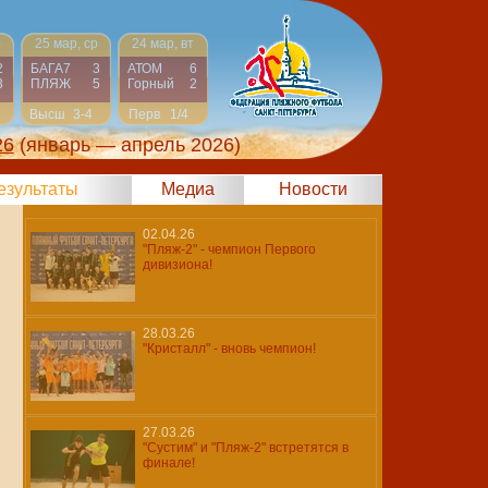
р
25 мар, ср
24 мар, вт
2
БАГА7
3
АТОМ
6
3
ПЛЯЖ
5
Горный
2
н
Высш
3-4
Перв
1/4
26
(январь — апрель 2026)
результаты
Медиа
Новости
02.04.26
"Пляж-2" - чемпион Первого
дивизиона!
28.03.26
"Кристалл" - вновь чемпион!
27.03.26
"Сустим" и "Пляж-2" встретятся в
финале!