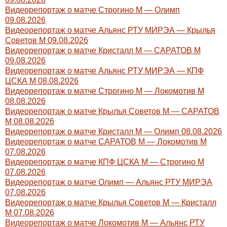
Видеорепортаж о матче Строгино М — Олимп
09.08.2026
Видеорепортаж о матче Альянс РТУ МИРЭА — Крылья
Советов М 09.08.2026
Видеорепортаж о матче Кристалл М — САРАТОВ М
09.08.2026
Видеорепортаж о матче Альянс РТУ МИРЭА — КПФ
ЦСКА М 08.08.2026
Видеорепортаж о матче Строгино М — Локомотив М
08.08.2026
Видеорепортаж о матче Крылья Советов М — САРАТОВ
М 08.08.2026
Видеорепортаж о матче Кристалл М — Олимп 08.08.2026
Видеорепортаж о матче САРАТОВ М — Локомотив М
07.08.2026
Видеорепортаж о матче КПФ ЦСКА М — Строгино М
07.08.2026
Видеорепортаж о матче Олимп — Альянс РТУ МИРЭА
07.08.2026
Видеорепортаж о матче Крылья Советов М — Кристалл
М 07.08.2026
Видеорепортаж о матче Локомотив М — Альянс РТУ