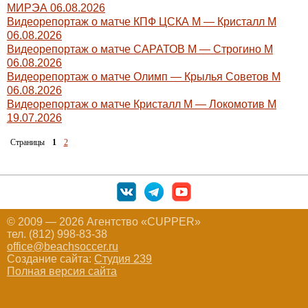
МИРЭА 06.08.2026
Видеорепортаж о матче КПФ ЦСКА М — Кристалл М
06.08.2026
Видеорепортаж о матче САРАТОВ М — Строгино М
06.08.2026
Видеорепортаж о матче Олимп — Крылья Советов М
06.08.2026
Видеорепортаж о матче Кристалл М — Локомотив М
19.07.2026
Страницы
1
2
© 2009 — 2026 Агентство «CUPPER»
тел. (812) 998-83-38
office@beachsoccer.ru
Создание сайта:
Студия 239
Полная версия сайта