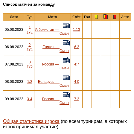
Cписок матчей за команду
Дата
Тур
Матч
Счёт
Гол
Авто
1
05.08.2023
Узбекистан
—
1:13
тур
Оман
2
06.08.2023
Египет
—
6:3
тур
Оман
3
07.08.2023
Россия
—
4:7
тур
Оман
08.08.2023
1/2
Беларусь
—
4:0
Оман
09.08.2023
3-4
Россия
—
7:3
Оман
Общая статистика игрока
(по всем турнирам, в которых
игрок принимал участие)