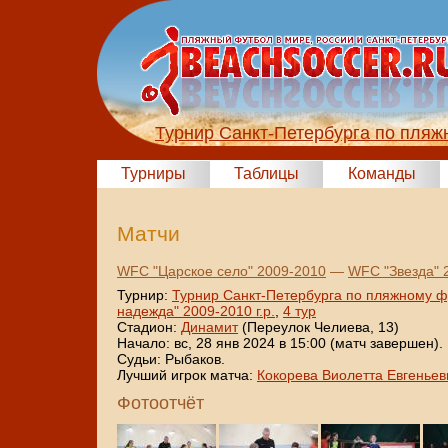
Турнир Санкт-Петербурга по пля
Турниры
Таблицы
Команды
Матчи
WFC "Царское село" 2009-2010
—
WFC "Звезда" 
Турнир:
Турнир Санкт-Петербурга по пляжному ф
надежда" 2009-2010 г.р.
,
4 тур
Стадион:
Динамит
(Переулок Челиева, 13)
Начало: вс, 28 янв 2024 в 15:00 (матч завершен).
Судьи: Рыбаков.
Лучший игрок матча:
Кокорева Виолетта Евгеньев
Фотоотчёт