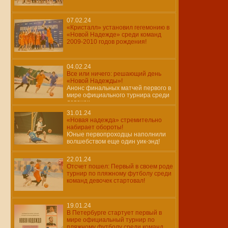
07.02.24
«Кристалл» установил гегемонию в
«Новой Надежде» среди команд
2009-2010 годов рождения!
04.02.24
Все или ничего: решающий день
«Новой Надежды»!
Анонс финальных матчей первого в
мире официального турнира среди
девочек
31.01.24
«Новая надежда» стремительно
набирает обороты!
Юные первопроходцы наполнили
волшебством еще один уик-энд!
22.01.24
Отсчет пошел: Первый в своем роде
турнир по пляжному футболу среди
команд девочек стартовал!
19.01.24
В Петербурге стартует первый в
мире официальный турнир по
пляжному футболу среди команд