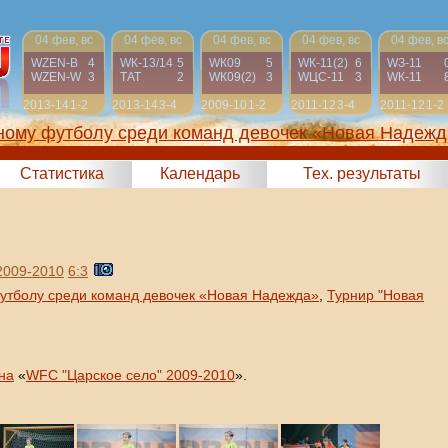
04 фев, вс
04 фев, вс
04 фев, вс
04 фев, вс
04 фев, в
WZEN-B
4
WК-13/14
5
WК09
5
WК-11(2)
6
WЗ-11
WZEN-W
3
ТАТ
2
WК09(2)
3
WЦС-11
3
WК-11
2013-14
1-2
2013-14
3-4
2009-10
1-2
2011-12
3-4
2011-12
1-2
жному футболу среди команд девочек «Новая Надежд
Статистика
Календарь
Тех. результаты
2009-2010
6:3
утболу среди команд девочек «Новая Надежда»
,
Турнир "Новая
на
«
WFC "Царское село" 2009-2010
».