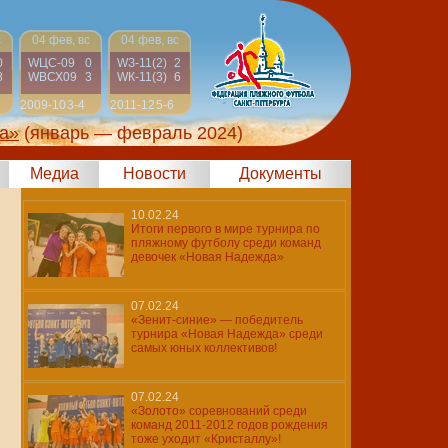
с
04 фев, вс
04 фев, вс
0
WЦС-09
0
WЗ-11(2)
2
8
WВСХ09
3
WК-11(3)
6
2009-10
3-4
2011-12
5-6
а»
(январь — февраль 2024)
Медиа
Новости
Документы
10.02.24
Итоги первого в мире турнира по
пляжному футболу среди команд
девочек «Новая Надежда»
07.02.24
«Зенит-синие» — победитель
турнира «Новая Надежда» среди
самых юных коллективов!
07.02.24
«Золото» соревнований среди
команд 2011-2012 годов рождения
тоже уходит «Кристаллу»!