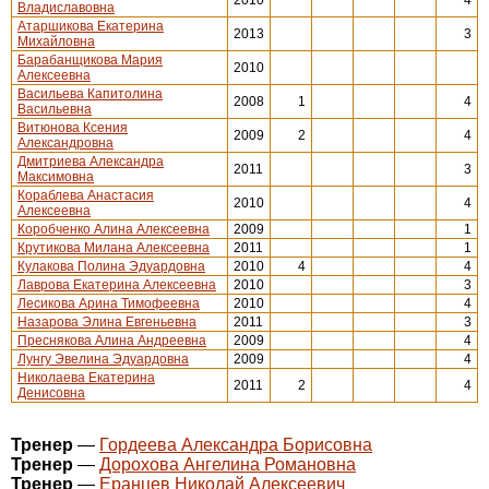
2010
4
Владиславовна
Атаршикова Екатерина
2013
3
Михайловна
Барабанщикова Мария
2010
Алексеевна
Васильева Капитолина
2008
1
4
Васильевна
Витюнова Ксения
2009
2
4
Александровна
Дмитриева Александра
2011
3
Максимовна
Кораблева Анастасия
2010
4
Алексеевна
Коробченко Алина Алексеевна
2009
1
Крутикова Милана Алексеевна
2011
1
Кулакова Полина Эдуардовна
2010
4
4
Лаврова Екатерина Алексеевна
2010
3
Лесикова Арина Тимофеевна
2010
4
Назарова Элина Евгеньевна
2011
3
Преснякова Алина Андреевна
2009
4
Лунгу Эвелина Эдуардовна
2009
4
Николаева Екатерина
2011
2
4
Денисовна
Тренер
—
Гордеева Александра Борисовна
Тренер
—
Дорохова Ангелина Романовна
Тренер
—
Еранцев Николай Алексеевич