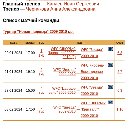
Главный тренер
—
Канаев Иван Сергеевич
Тренер
—
Чернякова Анна Александровна
Cписок матчей команды
Турнир "Новая надежда" 2009-2010 г.р.
дата
время
тур
матч
счёт
WFC СШОР№2
WFC "Звезда"
1
20.01.2024
17:00
"Кристалл" 2009-
—
6:3
тур
2009-2010
2010 (2)
WFC Кировец-
2
WFC "Звезда"
21.01.2024
19:10
—
Восхождение
2:7
тур
2009-2010
2009-2010
WFC "Звезда"
4
WFC "Царское
28.01.2024
15:00
—
6:3
тур
село" 2009-2010
2009-2010
WFC СШОР№2
5
WFC "Звезда"
03.02.2024
17:50
—
"Кристалл"
1:10
тур
2009-2010
2009-2010