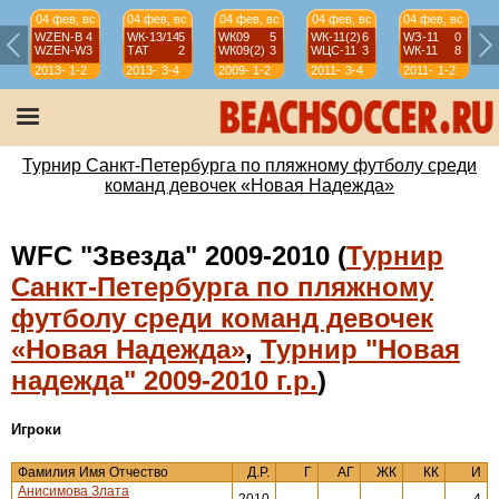
04 фев, вс
04 фев, вс
04 фев, вс
04 фев, вс
04 фев, вс
WZEN-B
4
WК-13/14
5
WК09
5
WК-11(2)
6
WЗ-11
0
WZEN-W
3
ТАТ
2
WК09(2)
3
WЦС-11
3
WК-11
8
2013-
1-2
2013-
3-4
2009-
1-2
2011-
3-4
2011-
1-2
14
14
10
12
12
Турнир Санкт-Петербурга по пляжному футболу среди
команд девочек «Новая Надежда»
WFC "Звезда" 2009-2010 (
Турнир
Санкт-Петербурга по пляжному
футболу среди команд девочек
«Новая Надежда»
,
Турнир "Новая
надежда" 2009-2010 г.р.
)
Игроки
Фамилия Имя Отчество
Д.Р.
Г
АГ
ЖК
КК
И
Анисимова Злата