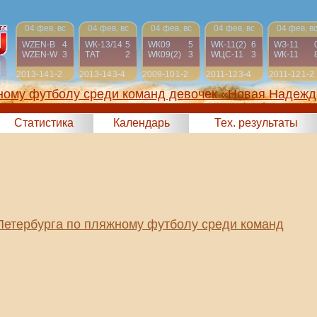
04 фев, вс
04 фев, вс
04 фев, вс
04 фев, вс
04 фев, в
WZEN-B
4
WК-13/14
5
WК09
5
WК-11(2)
6
WЗ-11
WZEN-W
3
ТАТ
2
WК09(2)
3
WЦС-11
3
WК-11
2013-14
1-2
2013-14
3-4
2009-10
1-2
2011-12
3-4
2011-12
1-2
жному футболу среди команд девочек «Новая Надежд
Статистика
Календарь
Тех. результаты
Петербурга по пляжному футболу среди команд