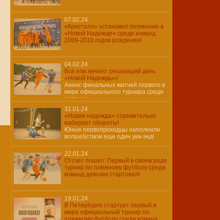
07.02.24
«Кристалл» установил гегемонию в
«Новой Надежде» среди команд
2009-2010 годов рождения!
04.02.24
Все или ничего: решающий день
«Новой Надежды»!
Анонс финальных матчей первого в
мире официального турнира среди
девочек
31.01.24
«Новая надежда» стремительно
набирает обороты!
Юные первопроходцы наполнили
волшебством еще один уик-энд!
22.01.24
Отсчет пошел: Первый в своем роде
турнир по пляжному футболу среди
команд девочек стартовал!
19.01.24
В Петербурге стартует первый в
мире официальный турнир по
пляжному футболу среди команд