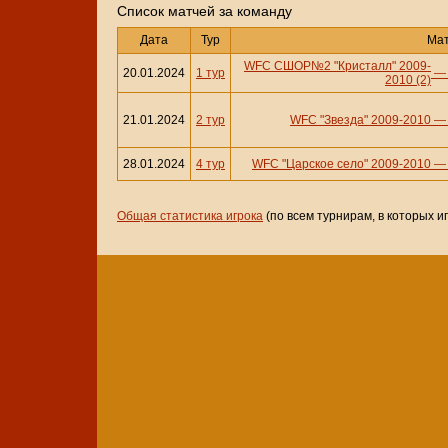
Cписок матчей за команду
Дата
Тур
Ма
WFC СШОР№2 "Кристалл" 2009-
20.01.2024
1 тур
2010 (2)
21.01.2024
2 тур
WFC "Звезда" 2009-2010
28.01.2024
4 тур
WFC "Царское село" 2009-2010
Общая статистика игрока
(по всем турнирам, в которых и