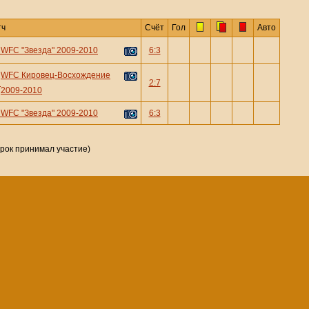
тч
Счёт
Гол
Авто
—
WFC "Звезда" 2009-2010
6:3
WFC Кировец-Восхождение
—
2:7
2009-2010
—
WFC "Звезда" 2009-2010
6:3
грок принимал участие)