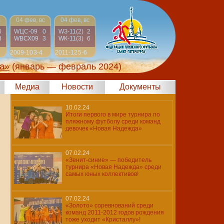
с
04 фев, вс
04 фев, вс
0
WЦС-09
0
WЗ-11(2)
2
8
WВСХ09
3
WК-11(3)
6
2009-10
3-4
2011-12
5-6
а»
(январь — февраль 2024)
Медиа
Новости
Документы
10.02.24
Итоги первого в мире турнира по
пляжному футболу среди команд
девочек «Новая Надежда»
07.02.24
«Зенит-синие» — победитель
турнира «Новая Надежда» среди
самых юных коллективов!
07.02.24
«Золото» соревнований среди
команд 2011-2012 годов рождения
тоже уходит «Кристаллу»!