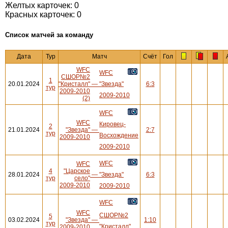
Желтых карточек: 0
Красных карточек: 0
Cписок матчей за команду
Дата
Тур
Матч
Счёт
Гол
WFC
WFC
СШОР№2
1
20.01.2024
"Кристалл"
—
"Звезда"
6:3
тур
2009-2010
2009-2010
(2)
WFC
WFC
Кировец-
2
21.01.2024
"Звезда"
—
2:7
тур
Восхождение
2009-2010
2009-2010
WFC
WFC
4
"Царское
28.01.2024
—
"Звезда"
6:3
тур
село"
2009-2010
2009-2010
WFC
WFC
СШОР№2
5
03.02.2024
"Звезда"
—
1:10
тур
"Кристалл"
2009-2010