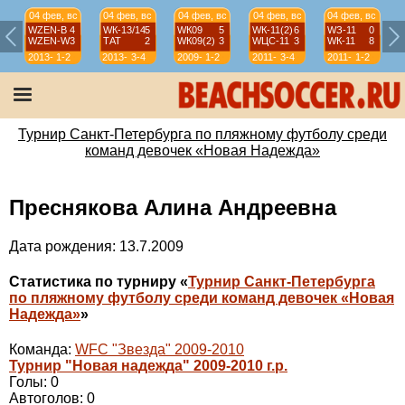
04 фев, вс
04 фев, вс
04 фев, вс
04 фев, вс
04 фев, вс
WZEN-B
4
WК-13/14
5
WК09
5
WК-11(2)
6
WЗ-11
0
WZEN-W
3
ТАТ
2
WК09(2)
3
WЦС-11
3
WК-11
8
2013-
1-2
2013-
3-4
2009-
1-2
2011-
3-4
2011-
1-2
14
14
10
12
12
Турнир Санкт-Петербурга по пляжному футболу среди
команд девочек «Новая Надежда»
Преснякова Алина Андреевна
Дата рождения: 13.7.2009
Статистика по турниру «
Турнир Санкт-Петербурга
по пляжному футболу среди команд девочек «Новая
Надежда»
»
Команда:
WFC "Звезда" 2009-2010
Турнир "Новая надежда" 2009-2010 г.р.
Голы: 0
Автоголов: 0