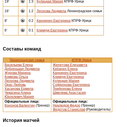
19'
1:3
Кулицкая Мария
КПРФ-Урицк
16'
1:2
Леонова Людмила
Ленинградская семья
8'
0:2
Каннинен Екатерина
КПРФ-Урицк
6'
0:1
Климчук Екатерина
КПРФ-Урицк
Составы команд
Ленинградская семья
КПРФ-Урицк
Васильева Елена
Жепетова Елизавета
Добренькая Людмила
Кабанен Елена
Журова Марина
Каннинен Екатерина
Комкова Ольга
Климчук Екатерина
Леонова Людмила
Кулицкая Мария
Орас Любовь
Софронова Екатерина
Хасанова Ермила
Трифонова Елена
Чекасина Алина
Шмелева Анастасия
Юргилевич Мария
Официальные лица:
Официальные лица:
Кононов Валентин
(Тренер)
Неклюдов Федор
(Тренер)
Федотов Станислав
(Руководитель)
История матчей