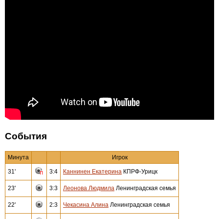
События
Минута
Игрок
31'
3:4
Каннинен Екатерина
КПРФ-Урицк
23'
3:3
Леонова Людмила
Ленинградская семья
22'
2:3
Чекасина Алина
Ленинградская семья