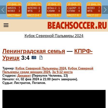
19 фев, пн
19 фев, пн
16 фев, пт
16 фев, пт
12 фев, пн
WKRIS
7
WЛОКО
6
WЗвз-2
1
СШ2КР
0
WЗВЗ
7
WЗВЗ
3
ФТБ
2
СКМФ
4
СПбW
4
ФТБ
0
WКСП
Фин
WКСП
3-4
WКСП
5-6
WКСП
7-8
WКСП
1/2
Кубок Северной Пальмиры 2024
Ленинградская семья
—
КПРФ-
Урицк
3:4
Турнир:
Кубок Северной Пальмиры 2024
,
Кубок Северной
Пальмиры среди женщин 2024
,
За 9-12 места
Стадион:
Динамит
(Переулок Челиева, 13)
Начало: пт, 02 фев 2024 в 21:00 (матч завершен).
Судьи: Листратов, Потапов.