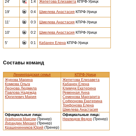
24'
1:4
Жепетова Елизавета
КПРФ-Урицк
19'
0:4
Шмелева Анастасия
КПРФ-Урицк
11'
0:3
Шмелева Анастасия
КПРФ-Урицк
10'
0:2
Шмелева Анастасия
КПРФ-Урицк
5'
0:1
Кабанен Елена
КПРФ-Урицк
Составы команд
Ленинградская семья
КПРФ-Урицк
Журова Марина
Жепетова Елизавета
Комкова Ольга
Кабанен Елена
Леонова Людмила
Климчук Екатерина
Павлова Надежда
Ременная Анна
Юргилевич Мария
Семенова Маргарита
Софронова Екатерина
Трифонова Елена
Шмелева Анастасия
Официальные лица:
Официальные лица:
Агафонов Максим
(Тренер)
Неклюдов Федор
(Тренер)
Дурандин Михаил
(Тренер)
Крашенинников Юрий
(Тренер)