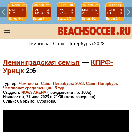
14 сен, чт
08 сен, пт
07 сен, чт
07 сен, чт
30 авг, ср
Кристалл
4
АН
3
LEX
8
Кристалл
7
FGun
6
LEX
3
ПЛЯЖ
3
ПЛЯЖ
2
АН
5
АН
8
Высш
Фин
Высш
3-4
Высш
1/2
Высш
1/2
Высш
1/4
Чемпионат Санкт-Петербурга 2023
Ленинградская семья
—
КПРФ-
Урицк
2:6
Турнир:
Чемпионат Санкт-Петербурга 2023
,
Санкт-Петербург.
Чемпионат среди женщин
,
5 тур
Стадион:
NOVA-ARENA
(Гражданский пр. 100Б)
Начало: пн, 31 июл 2023 в 21:30 (матч завершен).
Судьи: Сморыго, Сурикова.