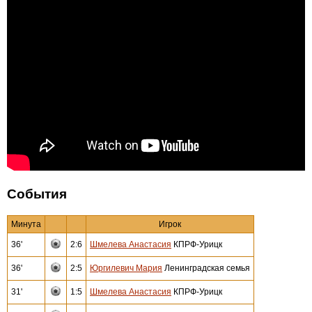
События
Минута
Игрок
36'
2:6
Шмелева Анастасия
КПРФ-Урицк
36'
2:5
Юргилевич Мария
Ленинградская семья
31'
1:5
Шмелева Анастасия
КПРФ-Урицк