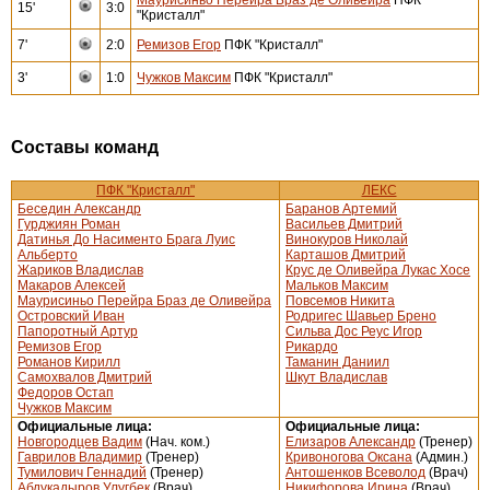
15'
3:0
"Кристалл"
7'
2:0
Ремизов Егор
ПФК "Кристалл"
3'
1:0
Чужков Максим
ПФК "Кристалл"
Составы команд
ПФК "Кристалл"
ЛЕКС
Беседин Александр
Баранов Артемий
Гурджиян Роман
Васильев Дмитрий
Датинья До Насименто Брага Луис
Винокуров Николай
Альберто
Карташов Дмитрий
Жариков Владислав
Крус де Оливейра Лукас Хосе
Макаров Алексей
Мальков Максим
Маурисиньо Перейра Браз де Оливейра
Повсемов Никита
Островский Иван
Родригес Шавьер Брено
Папоротный Артур
Сильва Дос Реус Игор
Ремизов Егор
Рикардо
Романов Кирилл
Таманин Даниил
Самохвалов Дмитрий
Шкут Владислав
Федоров Остап
Чужков Максим
Официальные лица:
Официальные лица:
Новгородцев Вадим
(Нач. ком.)
Елизаров Александр
(Тренер)
Гаврилов Владимир
(Тренер)
Кривоногова Оксана
(Админ.)
Тумилович Геннадий
(Тренер)
Антошенков Всеволод
(Врач)
Абдукадыров Улугбек
(Врач)
Никифорова Ирина
(Врач)