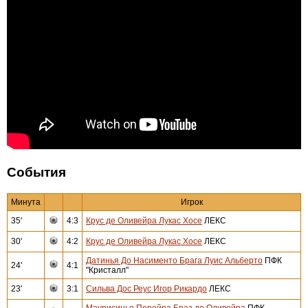
События
Минута
Игрок
35'
4:3
Крус де Оливейра Лукас Хосе
ЛЕКС
30'
4:2
Крус де Оливейра Лукас Хосе
ЛЕКС
Датинья До Насименто Брага Луис Альберто
ПФК
24'
4:1
"Кристалл"
23'
3:1
Сильва Дос Реус Игор Рикардо
ЛЕКС
Маурисиньо Перейра Браз де Оливейра
ПФК