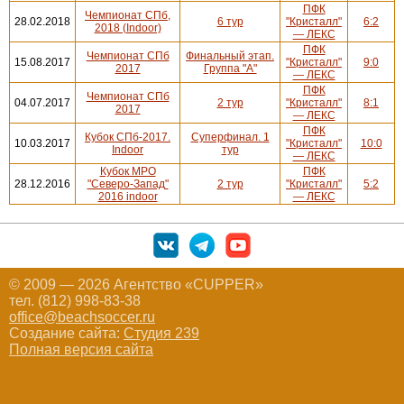
ПФК
Чемпионат СПб,
28.02.2018
6 тур
"Кристалл"
6:2
2018 (Indoor)
— ЛЕКС
ПФК
Чемпионат СПб
Финальный этап.
15.08.2017
"Кристалл"
9:0
2017
Группа "A"
— ЛЕКС
ПФК
Чемпионат СПб
04.07.2017
2 тур
"Кристалл"
8:1
2017
— ЛЕКС
ПФК
Кубок СПб-2017.
Суперфинал. 1
10.03.2017
"Кристалл"
10:0
Indoor
тур
— ЛЕКС
Кубок МРО
ПФК
28.12.2016
"Северо-Запад"
2 тур
"Кристалл"
5:2
2016 indoor
— ЛЕКС
© 2009 — 2026 Агентство «CUPPER»
тел. (812) 998-83-38
office@beachsoccer.ru
Создание сайта:
Студия 239
Полная версия сайта