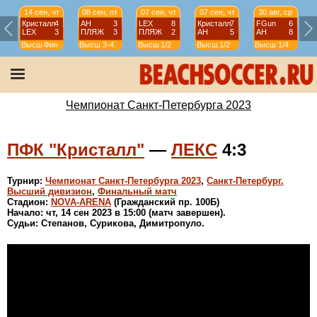
14 сен, чт
08 сен, пт
07 сен, чт
07 сен, чт
30 авг, ср
Кристалл
4
АН
3
LEX
8
Кристалл
7
FGun
6
LEX
3
ПЛЯЖ
3
ПЛЯЖ
2
АН
5
АН
8
Высш
Фин
Высш
3-4
Высш
1/2
Высш
1/2
Высш
1/4
Чемпионат Санкт-Петербурга 2023
ПФК "Кристалл"
—
ЛЕКС
4:3
Турнир:
Чемпионат Санкт-Петербурга 2023
,
Санкт-Петербург.
Высший дивизион
,
Финальный матч
Стадион:
NOVA-ARENA
(Гражданский пр. 100Б)
Начало: чт, 14 сен 2023 в 15:00 (матч завершен).
Судьи: Степанов, Сурикова, Димитропуло.