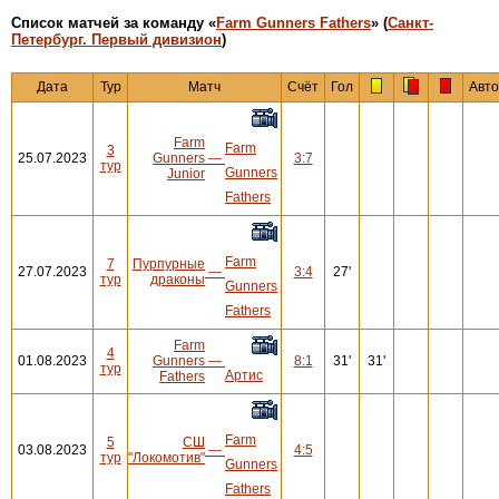
Cписок матчей за команду «
Farm Gunners Fathers
» (
Санкт-
Петербург. Первый дивизион
)
Дата
Тур
Матч
Счёт
Гол
Авто
Farm
Farm
3
25.07.2023
Gunners
—
3:7
тур
Gunners
Junior
Fathers
Farm
7
Пурпурные
27.07.2023
—
3:4
27'
тур
драконы
Gunners
Fathers
Farm
4
01.08.2023
Gunners
—
8:1
31'
31'
тур
Артис
Fathers
Farm
5
СШ
03.08.2023
—
4:5
тур
"Локомотив"
Gunners
Fathers