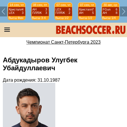
14 сен, чт
08 сен, пт
07 сен, чт
07 сен, чт
30 авг, ср
Кристалл
4
АН
3
LEX
8
Кристалл
7
FGun
6
LEX
3
ПЛЯЖ
3
ПЛЯЖ
2
АН
5
АН
8
Высш
Фин
Высш
3-4
Высш
1/2
Высш
1/2
Высш
1/4
Чемпионат Санкт-Петербурга 2023
Абдукадыров Улугбек
Убайдуллаевич
Дата рождения: 31.10.1987