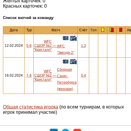
Желтых карточек: 0
Красных карточек: 0
Cписок матчей за команду
Дата
Тур
Матч
Счёт
Гол
Ав
WFC
12.02.2024
5-8
СШОР №2
—
1:3
WFC
"Кристалл"
"Звезда-2"
Сборная
WFC
16.02.2024
7-8
СШОР №2
—
0:4
Санкт-
"Кристалл"
Петербурга
(женская)
Общая статистика игрока
(по всем турнирам, в которых
игрок принимал участие)