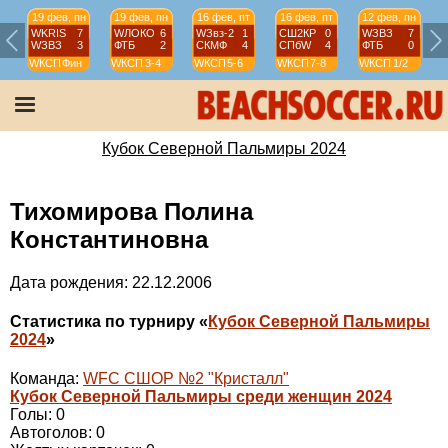
19 фев, пн
19 фев, пн
16 фев, пт
16 фев, пт
12 фев, пн
WKRIS
7
WЛОКО
6
WЗвз-2
1
СШ2КР
0
WЗВЗ
7
WЗВЗ
3
ФТБ
2
СКМФ
4
СПбW
4
ФТБ
0
WКСП
Фин
WКСП
3-4
WКСП
5-6
WКСП
7-8
WКСП
1/2
Кубок Северной Пальмиры 2024
Тихомирова Полина
Константиновна
Дата рождения: 22.12.2006
Статистика по турниру «
Кубок Северной Пальмиры
2024
»
Команда:
WFC СШОР №2 "Кристалл"
Кубок Северной Пальмиры среди женщин 2024
Голы: 0
Автоголов: 0