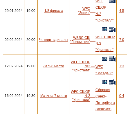
WFC
СШОР
WFC
29.01.2024
19:00
1/8 финала
—
4:5
"Зенит"
№2
"Кристалл"
WFC СШОР
WBSC СШ
02.02.2024
20:00
Четвертьфиналы
—
7:0
"Локомотив"
№2
"Кристалл"
WFC СШОР
12.02.2024
19:00
За 5-8 место
№2
—
1:3
WFC
"Кристалл"
"Звезда-2"
Сборная
WFC СШОР
16.02.2024
19:30
Матч за 7 место
№2
—
0:4
Санкт-
"Кристалл"
Петербурга
(женская)