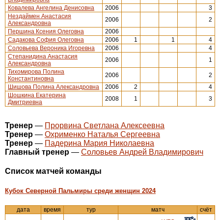
Ковалева Ангелина Денисовна
2006
3
Нездаймен Анастасия
2006
2
Александровна
Першина Ксения Олеговна
2006
Садакова София Олеговна
2006
1
1
4
Соловьева Вероника Игоревна
2006
4
Степанидина Анастасия
2006
1
Александровна
Тихомирова Полина
2006
2
Константиновна
Шишова Полина Александровна
2006
2
4
Шошкина Екатерина
2008
1
3
Дмитриевна
Тренер
—
Прорвина Светлана Алексеевна
Тренер
—
Охрименко Наталья Сергеевна
Тренер
—
Падерина Мария Николаевна
Главный тренер
—
Соловьев Андрей Владимирович
Cписок матчей команды
Кубок Северной Пальмиры среди женщин 2024
дата
время
тур
матч
счёт