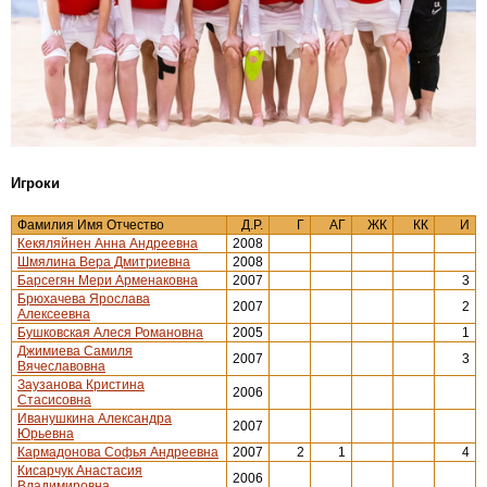
Игроки
Фамилия Имя Отчество
Д.Р.
Г
АГ
ЖК
КК
И
Кекяляйнен Анна Андреевна
2008
Шмялина Вера Дмитриевна
2008
Барсегян Мери Арменаковна
2007
3
Брюхачева Ярослава
2007
2
Алексеевна
Бушковская Алеся Романовна
2005
1
Джимиева Самиля
2007
3
Вячеславовна
Заузанова Кристина
2006
Стасисовна
Иванушкина Александра
2007
Юрьевна
Кармадонова Софья Андреевна
2007
2
1
4
Кисарчук Анастасия
2006
Владимировна