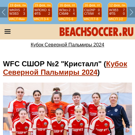
19 фев, пн
19 фев, пн
16 фев, пт
16 фев, пт
12 фев, пн
WKRIS
7
WЛОКО
6
WЗвз-2
1
СШ2КР
0
WЗВЗ
7
WЗВЗ
3
ФТБ
2
СКМФ
4
СПбW
4
ФТБ
0
WКСП
Фин
WКСП
3-4
WКСП
5-6
WКСП
7-8
WКСП
1/2
Кубок Северной Пальмиры 2024
WFC СШОР №2 "Кристалл" (
Кубок
Северной Пальмиры 2024
)