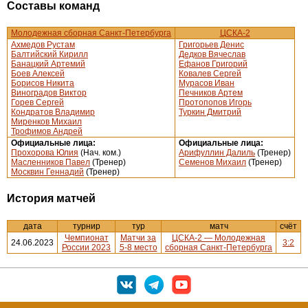
Составы команд
Молодежная сборная Санкт-Петербурга
ЦСКА-2
Ахмедов Рустам
Григорьев Денис
Балтийский Кирилл
Дедков Вячеслав
Банацкий Артемий
Ефанов Григорий
Боев Алексей
Ковалев Сергей
Борисов Никита
Мурасов Иван
Виноградов Виктор
Печников Артем
Горев Сергей
Протопопов Игорь
Кондратов Владимир
Туркин Дмитрий
Миренков Михаил
Трофимов Андрей
Официальные лица:
Официальные лица:
Прохорова Юлия
(Нач. ком.)
Арифуллин Далиль
(Тренер)
Масленников Павел
(Тренер)
Семенов Михаил
(Тренер)
Москвин Геннадий
(Тренер)
История матчей
дата
турнир
тур
матч
счёт
Чемпионат
Матчи за
ЦСКА-2 — Молодежная
24.06.2023
3:2
России 2023
5-8 место
сборная Санкт-Петербурга