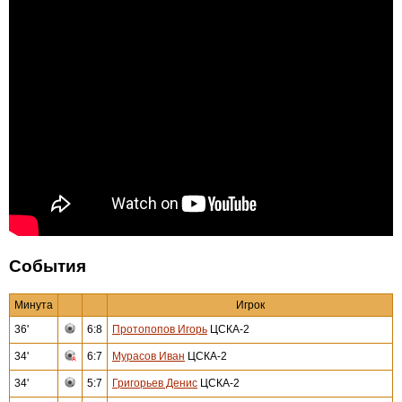
События
Минута
Игрок
36'
6:8
Протопопов Игорь
ЦСКА-2
34'
6:7
Мурасов Иван
ЦСКА-2
34'
5:7
Григорьев Денис
ЦСКА-2