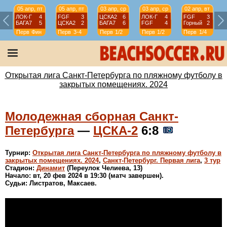
05 апр, пт
05 апр, пт
03 апр, ср
03 апр, ср
02 апр, вт
ЛОК-Г
4
FGF
3
ЦСКА2
6
ЛОК-Г
4
FGF
3
БАГА7
5
ЦСКА2
2
БАГА7
6
FGF
4
Горный
2
Перв
Фин
Перв
3-4
Перв
1/2
Перв
1/2
Перв
1/4
Открытая лига Санкт-Петербурга по пляжному футболу в
закрытых помещениях. 2024
Молодежная сборная Санкт-
Петербурга
—
ЦСКА-2
6:8
Турнир:
Открытая лига Санкт-Петербурга по пляжному футболу в
закрытых помещениях. 2024
,
Санкт-Петербург. Первая лига
,
3 тур
Стадион:
Динамит
(Переулок Челиева, 13)
Начало: вт, 20 фев 2024 в 19:30 (матч завершен).
Судьи: Листратов, Максаев.