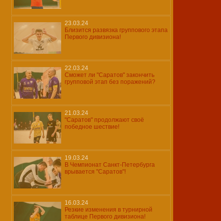
23.03.24
Близится развязка группового этапа
Первого дивизиона!
22.03.24
Сможет ли "Саратов" закончить
групповой этап без поражений?
21.03.24
"Саратов" продолжают своё
победное шествие!
19.03.24
В Чемпионат Санкт-Петербурга
врывается "Саратов"!
16.03.24
Резкие изменения в турнирной
таблице Первого дивизиона!