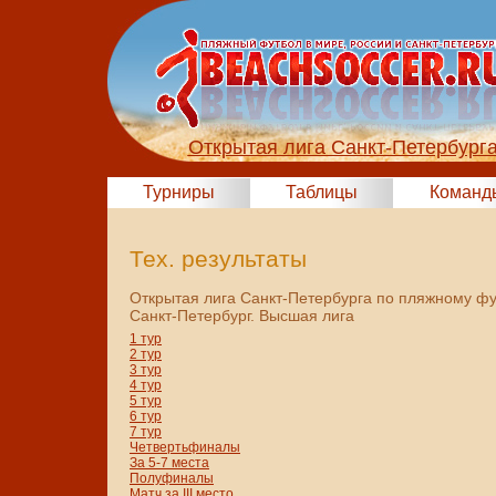
Открытая лига Санкт-Петербург
Турниры
Таблицы
Команд
Тех. результаты
Открытая лига Санкт-Петербурга по пляжному ф
Санкт-Петербург. Высшая лига
1 тур
2 тур
3 тур
4 тур
5 тур
6 тур
7 тур
Четвертьфиналы
За 5-7 места
Полуфиналы
Матч за III место