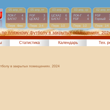
05 апр, пт
05 апр, пт
03 апр, ср
03 апр, ср
02 апр, вт
ЛОК-Г
4
FGF
3
ЦСКА2
6
ЛОК-Г
4
FGF
БАГА7
5
ЦСКА2
2
БАГА7
6
FGF
4
Горный
Перв
Фин
Перв
3-4
Перв
1/2
Перв
1/2
Перв
1/4
а по пляжному футболу в закрытых помещениях. 202
ы
Статистика
Календарь
Тех. 
утболу в закрытых помещениях. 2024