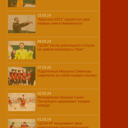
15.03.24
"Кристалл Ю21" заработал свои
первые очки в Чемпионате!
09.03.24
"ЦСКА" после длительного отпуска
не сумели переиграть "Лекс"..
07.03.24
Подопечные Михаила Семёнова
закрепили за собой первую строчку!
02.03.24
Молодёжная сборная Санкт-
Петербурга одерживает первую
победу!
01.03.24
"ЦСКА-М" продлевает свою
невероятную беспроигрышную