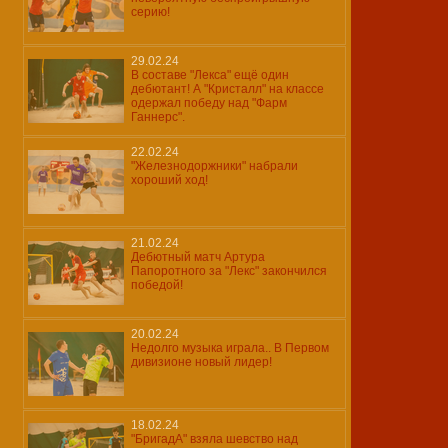
серию!
29.02.24
В составе "Лекса" ещё один
дебютант! А "Кристалл" на классе
одержал победу над "Фарм
Ганнерс".
22.02.24
"Железнодоржники" набрали
хороший ход!
21.02.24
Дебютный матч Артура
Папоротного за "Лекс" закончился
победой!
20.02.24
Недолго музыка играла.. В Первом
дивизионе новый лидер!
18.02.24
"БригадА" взяла шевство над