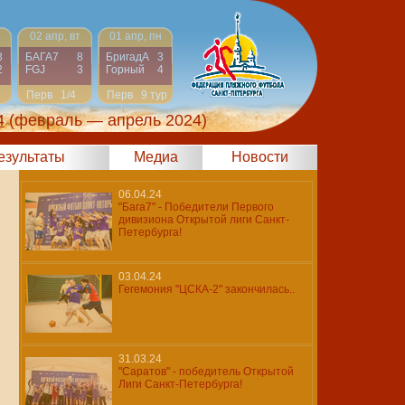
02 апр, вт
01 апр, пн
3
БАГА7
8
БригадА
3
2
FGJ
3
Горный
4
Перв
1/4
Перв
9 тур
4
(февраль — апрель 2024)
результаты
Медиа
Новости
06.04.24
"Бага7" - Победители Первого
дивизиона Открытой лиги Санкт-
Петербурга!
03.04.24
Гегемония "ЦСКА-2" закончилась..
31.03.24
"Саратов" - победитель Открытой
Лиги Санкт-Петербурга!