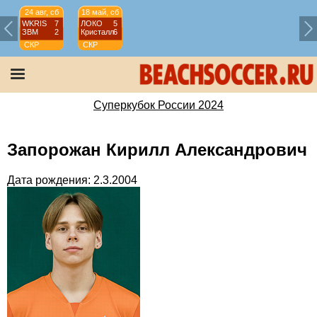
24 авг, сб
18 май, сб
WKRIS
7
ЛОКО
5
ЗВМ
2
Кристалл
6
СКР
СКР
Суперкубок
Суперкубок
России
России
2024
2024
Суперкубок России 2024
Запорожан Кирилл Александрович
Дата рождения: 2.3.2004