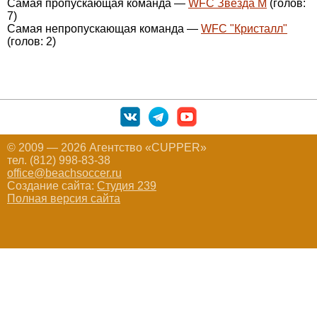
Самая пропускающая команда —
WFC Звезда М
(голов:
7)
Самая непропускающая команда —
WFC "Кристалл"
(голов: 2)
© 2009 — 2026 Агентство «CUPPER»
тел. (812) 998-83-38
office@beachsoccer.ru
Создание сайта:
Студия 239
Полная версия сайта