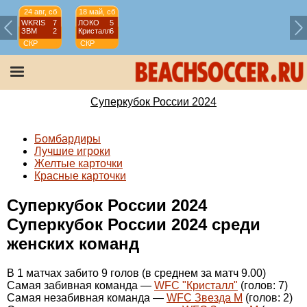
24 авг, сб
18 май, сб
WKRIS
7
ЛОКО
5
ЗВМ
2
Кристалл
6
СКР
СКР
Суперкубок
Суперкубок
России
России
2024
2024
Суперкубок России 2024
Бомбардиры
Лучшие игроки
Желтые карточки
Красные карточки
Суперкубок России 2024
Суперкубок России 2024 среди
женских команд
В 1 матчах забито 9 голов (в среднем за матч 9.00)
Самая забивная команда —
WFC "Кристалл"
(голов: 7)
Самая незабивная команда —
WFC Звезда М
(голов: 2)