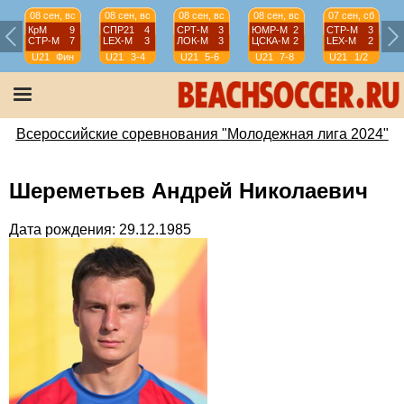
08 сен, вс
08 сен, вс
08 сен, вс
08 сен, вс
07 сен, сб
КрМ
9
СПР21
4
СРТ-М
3
ЮМР-М
2
СТР-М
3
СТР-М
7
LEX-М
3
ЛОК-М
3
ЦСКА-М
2
LEX-М
2
U21
Фин
U21
3-4
U21
5-6
U21
7-8
U21
1/2
Всероссийские соревнования "Молодежная лига 2024"
Шереметьев Андрей Николаевич
Дата рождения: 29.12.1985