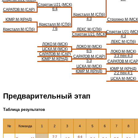
Спартак U21 (МСК)
6:4
САРАТОВ М (САР)
Кристалл М (СПб)
4:3
ЮМР М (КРНД)
Строгино М (МСК
Кристалл М (СПб)
7:6
Кристалл М (СПб)
ЛЕКС М (СПб)
Спартак U21 (МС
Спартак U21 (МСК)
4:3
ЛЕКС М (СПб)
ЛОКО М (МСК)
ЛОКО М (МСК)
ЦСКА М (МСК)
6:5
ЛОКО М (МСК)
САРАТОВ М (САР)
3:3 пен.4:3
САРАТОВ М (САР)
ЮМР М (КРНД)
5:3
САРАТОВ М (САР
ЦСКА М (МСК)
ЮМР М (КРНД)
ЮМР М (КРНД)
2:2 пен.4:1
ЦСКА М (МСК)
Предварительный этап
Таблица результатов
№
Команда
1
2
3
4
5
6
7
8
7:7
4:4