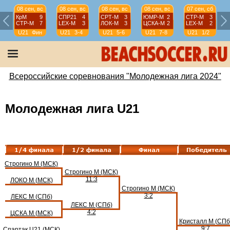
08 сен, вс
08 сен, вс
08 сен, вс
08 сен, вс
07 сен, сб
КрМ
9
СПР21
4
СРТ-М
3
ЮМР-М
2
СТР-М
3
СТР-М
7
LEX-М
3
ЛОК-М
3
ЦСКА-М
2
LEX-М
2
U21
Фин
U21
3-4
U21
5-6
U21
7-8
U21
1/2
Всероссийские соревнования "Молодежная лига 2024"
Молодежная лига U21
Строгино М (МСК)
Строгино М (МСК)
11:3
ЛОКО М (МСК)
Строгино М (МСК)
3:2
ЛЕКС М (СПб)
ЛЕКС М (СПб)
4:2
ЦСКА М (МСК)
Кристалл М (СПб
9:7
Спартак U21 (МСК)