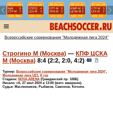
08 сен, вс
08 сен, вс
08 сен, вс
08 сен, вс
07 сен, сб
КрМ
9
СПР21
4
СРТ-М
3
ЮМР-М
2
СТР-М
3
СТР-М
7
LEX-М
3
ЛОК-М
3
ЦСКА-М
2
LEX-М
2
U21
Фин
U21
3-4
U21
5-6
U21
7-8
U21
1/2
Всероссийские соревнования "Молодежная лига 2024"
Строгино М (Москва)
—
КПФ ЦСКА
М (Москва)
8:4 (2:2, 2:0, 4:2)
Турнир:
Всероссийские соревнования "Молодежная лига 2024"
,
Молодежная лига U21
,
8 тур
Стадион:
NOVA-ARENA
(Гражданский пр. 100Б)
Начало: сб, 27 июл 2024 в 13:00 (матч завершен).
Судьи: Масленников, Рыбаков, Самонов, Кочоян.