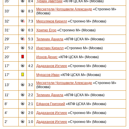
35'
8:4
Туркин Дмитрий
«КПФ ЦСКА М» (Москва)
Месхетели-Чогошвили Александр
«Строгино М»
33'
8:3
(Москва)
32'
7:3
Мерзляков Кирилл
«Строгино М» (Москва)
31'
6:3
Хрипко Егор
«Строгино М» (Москва)
29'
5:3
Тилинин Данила
«КПФ ЦСКА М» (Москва)
27'
5:2
Инюткин Кирилл
«Строгино М» (Москва)
20'
Ионов Денис
«КПФ ЦСКА М» (Москва)
17'
4:2
Дадаханов Ихтиер
«Строгино М» (Москва)
17'
Мурасов Иван
«КПФ ЦСКА М» (Москва)
Месхетели-Чогошвили Александр
«Строгино М»
13'
3:2
(Москва)
11'
2:2
Тилинин Данила
«КПФ ЦСКА М» (Москва)
8'
2:1
Ефанов Григорий
«КПФ ЦСКА М» (Москва)
4'
2:0
Дадаханов Ихтиер
«Строгино М» (Москва)
2'
1:0
Дадаханов Ихтиер
«Строгино М» (Москва)