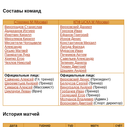
Составы команд
Строгино М (Москва)
КПФ ЦСКА М (Москва)
Виноградов Станислав
Верховский Даниил
Дадаханов Ихтиер
Горохов Иван
Инюткин Кирилл
Ефанов Григорий
Мерзляков Кирилл
Ионов Денис
Месхетели-Чогошвили
Константинов Михаил
Александр
Лагода Фархад
Осыко Матвей
Мурасов Иван
Панкратов Лука
Печников Артем
Хрипко Егор
Савельев Александр
Чехлов Николай
Тилинин Данила
Туркин Дмитрий
Шашкин Андрей
Официальные лица:
Официальные лица:
Савченко Алексей
(Гл. тренер)
Верховский Денис
(Президент)
Шереметьев Андрей
(Тренер)
Белоусов Сергей
(Тренер)
Симаков Алексей
(Массажист)
Виноградов Андрей
(Тренер)
Циклаури Леван
(Врач)
Горбачев Иван
(Тренер)
Гордецкий Егор
(Тренер)
Молчанов Владимир
(Админ.)
Воронович Дмитрий
(Спорт. директор)
История матчей
дата
турнир
тур
матч
счёт