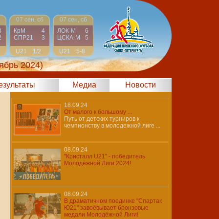
07 сен, сб
07 сен, сб
3
КрМ
4
ЛОК-М
6
2
СПР21
3
ЦСКА-М
5
U21
1/2
U21
5-8
ябрь 2024)
результаты
Медиа
Новости
18.09.24
От малого к большому ...
Путь от детских турниров к
чемпионству в молодежной лиге ...
08.09.24
"Кристалл U21" - победитель
Молодёжной Лиги 2024!
08.09.24
В драматичном поединке "Спартак
Ю21" завоёвывает бронзовые
медали Молодёжной Лиги!