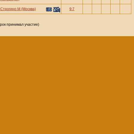
—
Строгино М (Москва)
9:7
грок принимал участие)