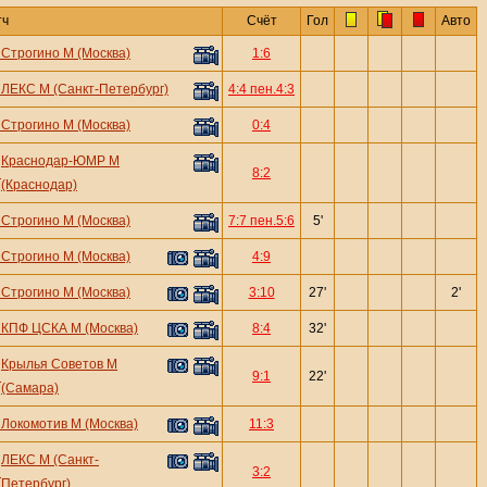
тч
Счёт
Гол
Авто
—
Строгино М (Москва)
1:6
—
ЛЕКС М (Санкт-Петербург)
4:4 пен.4:3
—
Строгино М (Москва)
0:4
Краснодар-ЮМР М
—
8:2
(Краснодар)
—
Строгино М (Москва)
7:7 пен.5:6
5'
—
Строгино М (Москва)
4:9
—
Строгино М (Москва)
3:10
27'
2'
—
КПФ ЦСКА М (Москва)
8:4
32'
Крылья Советов М
—
9:1
22'
(Самара)
—
Локомотив М (Москва)
11:3
ЛЕКС М (Санкт-
—
3:2
Петербург)