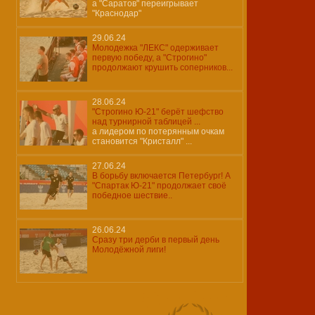
а "Саратов" переигрывает
"Краснодар"
29.06.24
Молодежка "ЛЕКС" одерживает
первую победу, а "Строгино"
продолжают крушить соперников...
28.06.24
"Строгино Ю-21" берёт шефство
над турнирной таблицей ...
а лидером по потерянным очкам
становится "Кристалл" ...
27.06.24
В борьбу включается Петербург! А
"Спартак Ю-21" продолжает своё
победное шествие..
26.06.24
Сразу три дерби в первый день
Молодёжной лиги!