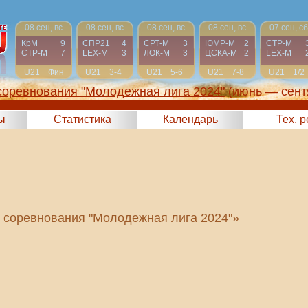
08 сен, вс
08 сен, вс
08 сен, вс
08 сен, вс
07 сен, сб
КрМ
9
СПР21
4
СРТ-М
3
ЮМР-М
2
СТР-М
СТР-М
7
LEX-М
3
ЛОК-М
3
ЦСКА-М
2
LEX-М
U21
Фин
U21
3-4
U21
5-6
U21
7-8
U21
1/2
соревнования "Молодежная лига 2024"
(июнь — сент
ы
Статистика
Календарь
Тех. 
 соревнования "Молодежная лига 2024"
»