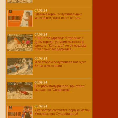
07.09.24
Главные герои полуфинальных
матчей подводят итоги встреч..
07.09.24
"ЛЕКС" "поздравил" "Строгино" с
Днем города, уступив им место в
финале, "Кристалл" же от подарка
"Спартаку" воздержался ...
06.09.24
И во втором полуфинале нас ждет
битва двух столиц ...
06.09.24
В первом полуфинале "Кристалл"
сыграет со "Спартаком" ...
05.09.24
Уже завтра состоятся первые матчи
Молодёжного Суперфинала!