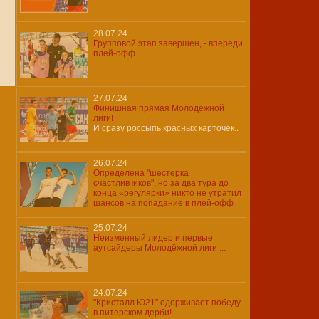
28.07.24
Групповой этап завершен, - впереди
плей-офф ...
27.07.24
Финишная прямая Молодёжной
лиги!
И сразу россыпь красных карточек..
26.07.24
Определена "шестерка
счастливчиков", но за два тура до
конца «регулярки» никто не утратил
шансов на попадание в плей-офф
25.07.24
Неизменный лидер и первые
аутсайдеры Молодёжной лиги ...
24.07.24
"Кристалл Ю21" одерживает победу
в питерском дерби!