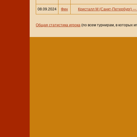
08.09.2024
Фин
Кристалл М (Санкт-Петербург)
Общая статистика игрока
(по всем турнирам, в которых и