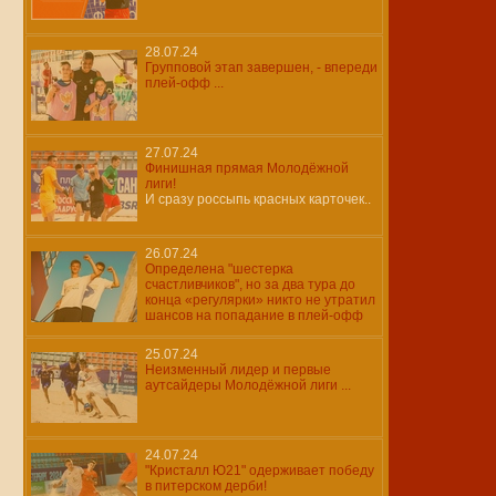
28.07.24
Групповой этап завершен, - впереди
плей-офф ...
27.07.24
Финишная прямая Молодёжной
лиги!
И сразу россыпь красных карточек..
26.07.24
Определена "шестерка
счастливчиков", но за два тура до
конца «регулярки» никто не утратил
шансов на попадание в плей-офф
25.07.24
Неизменный лидер и первые
аутсайдеры Молодёжной лиги ...
24.07.24
"Кристалл Ю21" одерживает победу
в питерском дерби!