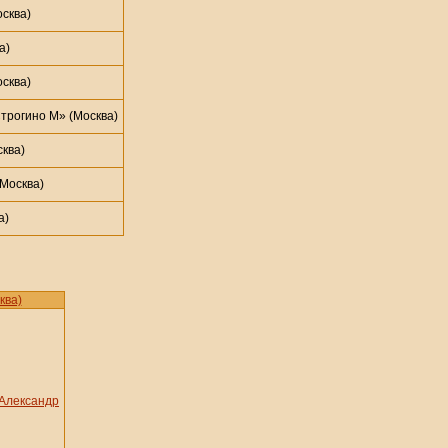
сква)
а)
сква)
трогино М» (Москва)
ква)
Москва)
а)
ква)
Александр