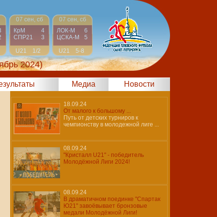
07 сен, сб
07 сен, сб
3
КрМ
4
ЛОК-М
6
2
СПР21
3
ЦСКА-М
5
U21
1/2
U21
5-8
ябрь 2024)
результаты
Медиа
Новости
18.09.24
От малого к большому ...
Путь от детских турниров к
чемпионству в молодежной лиге ...
08.09.24
"Кристалл U21" - победитель
Молодёжной Лиги 2024!
08.09.24
В драматичном поединке "Спартак
Ю21" завоёвывает бронзовые
медали Молодёжной Лиги!