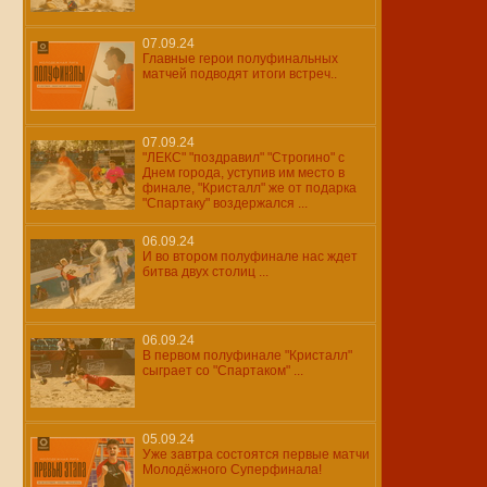
07.09.24
Главные герои полуфинальных
матчей подводят итоги встреч..
07.09.24
"ЛЕКС" "поздравил" "Строгино" с
Днем города, уступив им место в
финале, "Кристалл" же от подарка
"Спартаку" воздержался ...
06.09.24
И во втором полуфинале нас ждет
битва двух столиц ...
06.09.24
В первом полуфинале "Кристалл"
сыграет со "Спартаком" ...
05.09.24
Уже завтра состоятся первые матчи
Молодёжного Суперфинала!