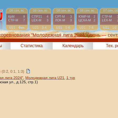
08 сен, вс
08 сен, вс
08 сен, вс
08 сен, вс
07 сен, сб
КрМ
9
СПР21
4
СРТ-М
3
ЮМР-М
2
СТР-М
СТР-М
7
LEX-М
3
ЛОК-М
3
ЦСКА-М
2
LEX-М
U21
Фин
U21
3-4
U21
5-6
U21
7-8
U21
1/2
соревнования "Молодежная лига 2024"
(июнь — сент
ы
Статистика
Календарь
Тех. 
 (0:2, 0:1, 1:3)
я лига 2024"
,
Молодежная лига U21
,
1 тур
кая ул., д.125, стр.1)