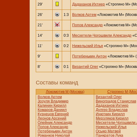
29'
Дадаханов Ихтиер
«Строгино М» (Мо
26'
1:3
Волков Артем
«Локомотив М» (Москв
21'
Попов Александр
«Локомотив М» (Мо
14'
0:3
Месхетели-Чогошвили Александр
«С
11'
0:2
Нижельский Илья
«Строгино М» (Мос
9'
Потебенькин Антон
«Локомотив М» (
8'
0:1
Византий Олег
«Строгино М» (Москв
Составы команд
Локомотив М (Москва)
Строгино М (Мос
Волков Артем
Византий Олег
Зозуля Владимир
Виноградов Станислав
Калинин Кирилл
Дадаханов Ихтиер
Комаров Даниил
Дулгер Владислав
Кузнецов Евгений
Инюткин Кирилл
Леонов Арсений
Мерзляков Кирилл
Олейник Александр
Месхетели-Чогошвили 
Попов Александр
Нижельский Илья
Потебенькин Антон
Осыко Матвей
Романков Николай
Панкратов Лука