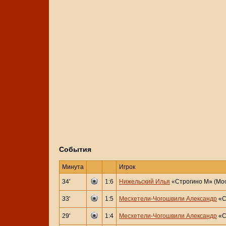
События
Минута
Игрок
34'
1:6
Нижельский Илья
«Строгино М» (Мос
33'
1:5
Месхетели-Чогошвили Александр
«С
29'
1:4
Месхетели-Чогошвили Александр
«С