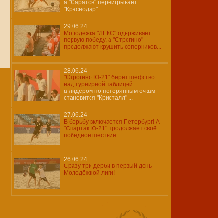
а "Саратов" переигрывает
"Краснодар"
29.06.24
Молодежка "ЛЕКС" одерживает
первую победу, а "Строгино"
продолжают крушить соперников...
28.06.24
"Строгино Ю-21" берёт шефство
над турнирной таблицей ...
а лидером по потерянным очкам
становится "Кристалл" ...
27.06.24
В борьбу включается Петербург! А
"Спартак Ю-21" продолжает своё
победное шествие..
26.06.24
Сразу три дерби в первый день
Молодёжной лиги!