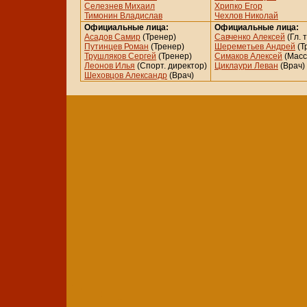
Селезнев Михаил
Хрипко Егор
Тимонин Владислав
Чехлов Николай
Официальные лица:
Официальные лица:
Асадов Самир
(Тренер)
Савченко Алексей
(Гл. 
Путинцев Роман
(Тренер)
Шереметьев Андрей
(Т
Трушляков Сергей
(Тренер)
Симаков Алексей
(Масс
Леонов Илья
(Спорт. директор)
Циклаури Леван
(Врач)
Шеховцов Александр
(Врач)