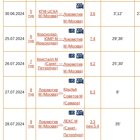
5
КПФ ЦСКА
30.06.2024
—
3:6
3',12'
2
Локомотив
тур
М (Москва)
М (Москва)
Краснодар-
6
25.07.2024
ЮМР М
—
7:4
29',36'
Локомотив
тур
(Краснодар)
М (Москва)
Кристалл М
7
26.07.2024
(Санкт-
—
4:2
25',30'
Локомотив
тур
Петербург)
М (Москва)
Крылья
8
Локомотив
27.07.2024
—
6:3
8'
тур
М (Москва)
Советов М
(Самара)
ЛЕКС М
9
Локомотив
3:3
28.07.2024
—
35'
тур
М (Москва)
пен.5:4
(Санкт-
Петербург)