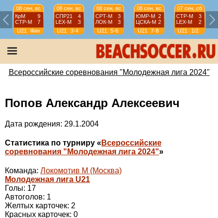
08 сен, вс
08 сен, вс
08 сен, вс
08 сен, вс
07 сен, сб
КрМ
9
СПР21
4
СРТ-М
3
ЮМР-М
2
СТР-М
3
СТР-М
7
LEX-М
3
ЛОК-М
3
ЦСКА-М
2
LEX-М
2
U21
Фин
U21
3-4
U21
5-6
U21
7-8
U21
1/2
Всероссийские соревнования "Молодежная лига 2024"
Попов Александр Алексеевич
Дата рождения: 29.1.2004
Статистика по турниру «
Всероссийские
соревнования "Молодежная лига 2024"
»
Команда:
Локомотив М (Москва)
Молодежная лига U21
Голы: 17
Автоголов: 1
Желтых карточек: 2
Красных карточек: 0