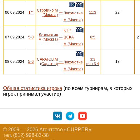
Строгино М
06.09.2024
1/4
—
11:3
22'
Локомотив
(Москва)
М (Москва)
КПФ
Локомотив
07.09.2024
5-8
—
ЦСКА
6:5
2
М (Москва)
М (Москва)
САРАТОВ М
3:3
08.09.2024
5-6
—
13'
Локомотив
(Саратов)
пен.3:4
М (Москва)
Общая статистика игрока
(по всем турнирам, в которых
игрок принимал участие)
© 2009 — 2026 Агентство «CUPPER»
тел. (812) 998-83-38