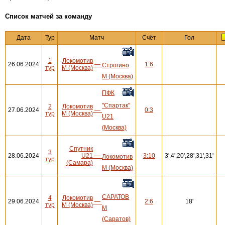
Cписок матчей за команду
Дата
Тур
Матч
Счёт
Гол
1
Локомотив
26.06.2024
—
1:6
Строгино
тур
М (Москва)
М (Москва)
ПФК
"Спартак"
2
Локомотив
27.06.2024
—
0:3
тур
М (Москва)
U21
(Москва)
Спутник
3
28.06.2024
U21
—
3:10
3',4',20',28',31',31'
Локомотив
тур
(Самара)
М (Москва)
САРАТОВ
4
Локомотив
29.06.2024
—
2:6
18'
тур
М (Москва)
М
(Саратов)