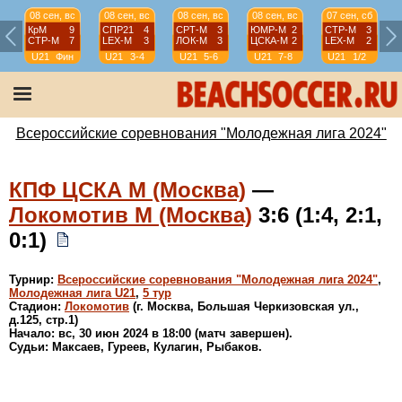
08 сен, вс
08 сен, вс
08 сен, вс
08 сен, вс
07 сен, сб
КрМ
9
СПР21
4
СРТ-М
3
ЮМР-М
2
СТР-М
3
СТР-М
7
LEX-М
3
ЛОК-М
3
ЦСКА-М
2
LEX-М
2
U21
Фин
U21
3-4
U21
5-6
U21
7-8
U21
1/2
Всероссийские соревнования "Молодежная лига 2024"
КПФ ЦСКА М (Москва)
—
Локомотив М (Москва)
3:6 (1:4, 2:1,
0:1)
Турнир:
Всероссийские соревнования "Молодежная лига 2024"
,
Молодежная лига U21
,
5 тур
Стадион:
Локомотив
(г. Москва, Большая Черкизовская ул.,
д.125, стр.1)
Начало: вс, 30 июн 2024 в 18:00 (матч завершен).
Судьи: Максаев, Гуреев, Кулагин, Рыбаков.