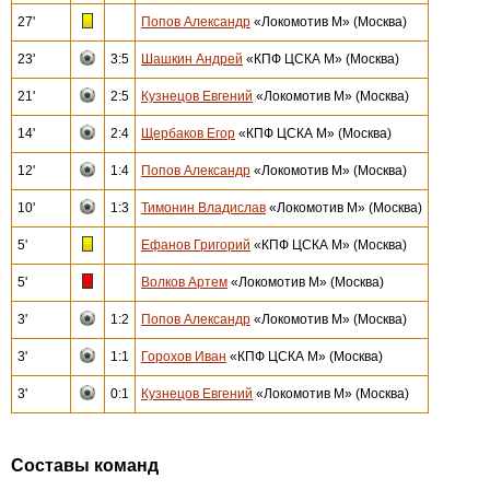
27'
Попов Александр
«Локомотив М» (Москва)
23'
3:5
Шашкин Андрей
«КПФ ЦСКА М» (Москва)
21'
2:5
Кузнецов Евгений
«Локомотив М» (Москва)
14'
2:4
Щербаков Егор
«КПФ ЦСКА М» (Москва)
12'
1:4
Попов Александр
«Локомотив М» (Москва)
10'
1:3
Тимонин Владислав
«Локомотив М» (Москва)
5'
Ефанов Григорий
«КПФ ЦСКА М» (Москва)
5'
Волков Артем
«Локомотив М» (Москва)
3'
1:2
Попов Александр
«Локомотив М» (Москва)
3'
1:1
Горохов Иван
«КПФ ЦСКА М» (Москва)
3'
0:1
Кузнецов Евгений
«Локомотив М» (Москва)
Составы команд