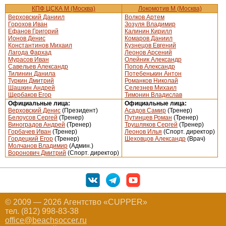
КПФ ЦСКА М (Москва)
Локомотив М (Москва)
Верховский Даниил
Волков Артем
Горохов Иван
Зозуля Владимир
Ефанов Григорий
Калинин Кирилл
Ионов Денис
Комаров Даниил
Константинов Михаил
Кузнецов Евгений
Лагода Фархад
Леонов Арсений
Мурасов Иван
Олейник Александр
Савельев Александр
Попов Александр
Тилинин Данила
Потебенькин Антон
Туркин Дмитрий
Романков Николай
Шашкин Андрей
Селезнев Михаил
Щербаков Егор
Тимонин Владислав
Официальные лица:
Официальные лица:
Верховский Денис
(Президент)
Асадов Самир
(Тренер)
Белоусов Сергей
(Тренер)
Путинцев Роман
(Тренер)
Виноградов Андрей
(Тренер)
Трушляков Сергей
(Тренер)
Горбачев Иван
(Тренер)
Леонов Илья
(Спорт. директор)
Гордецкий Егор
(Тренер)
Шеховцов Александр
(Врач)
Молчанов Владимир
(Админ.)
Воронович Дмитрий
(Спорт. директор)
© 2009 — 2026 Агентство «CUPPER»
тел. (812) 998-83-38
office@beachsoccer.ru