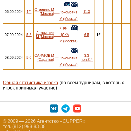
Строгино М
06.09.2024
1/4
—
11:3
Локомотив
(Москва)
М (Москва)
КПФ
Локомотив
07.09.2024
5-8
—
ЦСКА
6:5
16'
М (Москва)
М (Москва)
САРАТОВ М
3:3
08.09.2024
5-6
—
Локомотив
(Саратов)
пен.3:4
М (Москва)
Общая статистика игрока
(по всем турнирам, в которых
игрок принимал участие)
© 2009 — 2026 Агентство «CUPPER»
тел. (812) 998-83-38