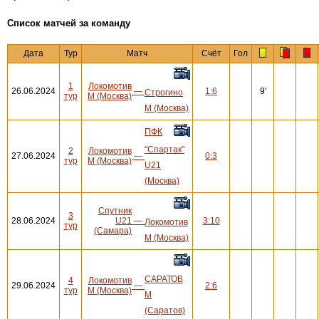
Cписок матчей за команду
Дата
Тур
Матч
Счёт
Гол
1
Локомотив
26.06.2024
—
1:6
9'
Строгино
тур
М (Москва)
М (Москва)
ПФК
"Спартак"
2
Локомотив
27.06.2024
—
0:3
тур
М (Москва)
U21
(Москва)
Спутник
3
28.06.2024
U21
—
3:10
Локомотив
тур
(Самара)
М (Москва)
САРАТОВ
4
Локомотив
29.06.2024
—
2:6
тур
М (Москва)
М
(Саратов)