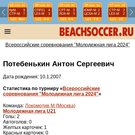
08 сен, вс
08 сен, вс
08 сен, вс
08 сен, вс
07 сен, сб
КрМ
9
СПР21
4
СРТ-М
3
ЮМР-М
2
СТР-М
3
СТР-М
7
LEX-М
3
ЛОК-М
3
ЦСКА-М
2
LEX-М
2
U21
Фин
U21
3-4
U21
5-6
U21
7-8
U21
1/2
Всероссийские соревнования "Молодежная лига 2024"
Потебенькин Антон Сергеевич
Дата рождения: 10.1.2007
Статистика по турниру «
Всероссийские
соревнования "Молодежная лига 2024"
»
Команда:
Локомотив М (Москва)
Молодежная лига U21
Голы: 2
Автоголов: 0
Желтых карточек: 1
Красных карточек: 0