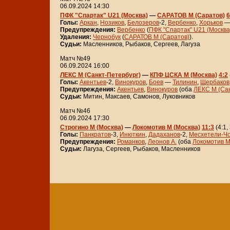
06.09.2024 14:30
ПФК "Спартак" U21 (Москва)
—
САРАТОВ М (Саратов)
6
Голы:
Аркан
,
Нозиков
,
Белозеров
-2,
Вербенко
,
Хорьков
Предупреждения:
Вербенко
(
ПФК "Спартак" U21 (Москва
Удаления:
Чернобук
(
САРАТОВ М (Саратов)
).
Судьи:
Масленников, Рыбаков, Сергеев, Лагуза
Матч №49
06.09.2024 16:00
ЛЕКС М (Санкт-Петербург)
—
КПФ ЦСКА М (Москва)
4:2
Голы:
Акентьев
-2,
Винокуров
,
Боев
—
Тилинин
,
Щербаков
Предупреждения:
Акентьев
,
Винокуров
(оба
ЛЕКС М (Сан
Судьи:
Митин, Максаев, Самонов, Луковников
Матч №46
06.09.2024 17:30
Строгино М (Москва)
—
Локомотив М (Москва)
11:3
(4:1, 
Голы:
Панкратов
-3,
Инюткин
,
Дадаханов
-2,
Месхетели-Ч
Предупреждения:
Романков
,
Леонов А.
(оба
Локомотив М
Судьи:
Лагуза, Сергеев, Рыбаков, Масленников