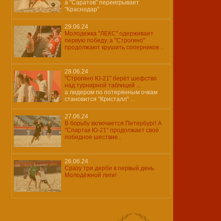
а "Саратов" переигрывает
"Краснодар"
29.06.24
Молодежка "ЛЕКС" одерживает
первую победу, а "Строгино"
продолжают крушить соперников...
28.06.24
"Строгино Ю-21" берёт шефство
над турнирной таблицей ...
а лидером по потерянным очкам
становится "Кристалл" ...
27.06.24
В борьбу включается Петербург! А
"Спартак Ю-21" продолжает своё
победное шествие..
26.06.24
Сразу три дерби в первый день
Молодёжной лиги!