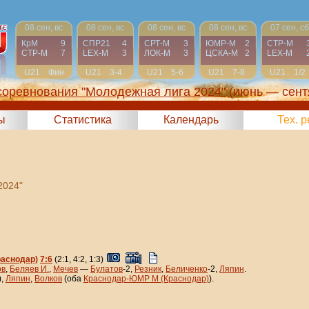
08 сен, вс
08 сен, вс
08 сен, вс
08 сен, вс
07 сен, сб
КрМ
9
СПР21
4
СРТ-М
3
ЮМР-М
2
СТР-М
СТР-М
7
LEX-М
3
ЛОК-М
3
ЦСКА-М
2
LEX-М
U21
Фин
U21
3-4
U21
5-6
U21
7-8
U21
1/2
соревнования "Молодежная лига 2024"
(июнь — сент
ы
Статистика
Календарь
Тех. 
2024"
аснодар)
7:6
(2:1, 4:2, 1:3)
ов
,
Беляев И.
,
Мечев
—
Булатов
-2,
Резник
,
Беличенко
-2,
Ляпин
.
),
Ляпин
,
Волков
(оба
Краснодар-ЮМР М (Краснодар)
).