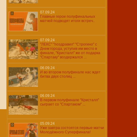
07.09.24
Главные герои полуфинальных
матчей подводят итоги встреч..
07.09.24
"ЛЕКС" "поздравил" "Строгино" с
Днем города, уступив им место в
финале, "Кристалл" же от подарка
"Спартаку" воздержался ...
06.09.24
И во втором полуфинале нас ждет
битва двух столиц ...
06.09.24
В первом полуфинале "Кристалл"
сыграет со "Спартаком" ...
05.09.24
Уже завтра состоятся первые матчи
Молодёжного Суперфинала!