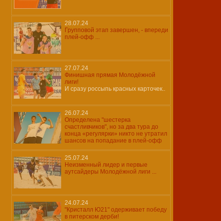
28.07.24
Групповой этап завершен, - впереди
плей-офф ...
27.07.24
Финишная прямая Молодёжной
лиги!
И сразу россыпь красных карточек..
26.07.24
Определена "шестерка
счастливчиков", но за два тура до
конца «регулярки» никто не утратил
шансов на попадание в плей-офф
25.07.24
Неизменный лидер и первые
аутсайдеры Молодёжной лиги ...
24.07.24
"Кристалл Ю21" одерживает победу
в питерском дерби!