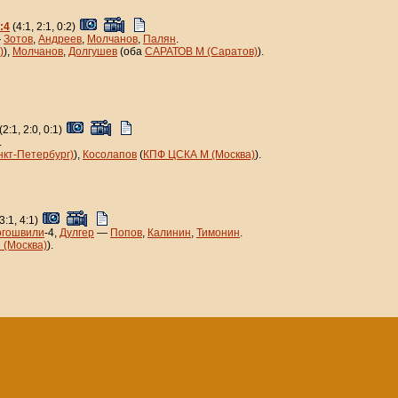
:4
(4:1, 2:1, 0:2)
—
Зотов
,
Андреев
,
Молчанов
,
Палян
.
)
),
Молчанов
,
Долгушев
(оба
САРАТОВ М (Саратов)
).
(2:1, 2:0, 0:1)
.
кт-Петербург)
),
Косолапов
(
КПФ ЦСКА М (Москва)
).
3:1, 4:1)
огошвили
-4,
Дулгер
—
Попов
,
Калинин
,
Тимонин
.
 (Москва)
).