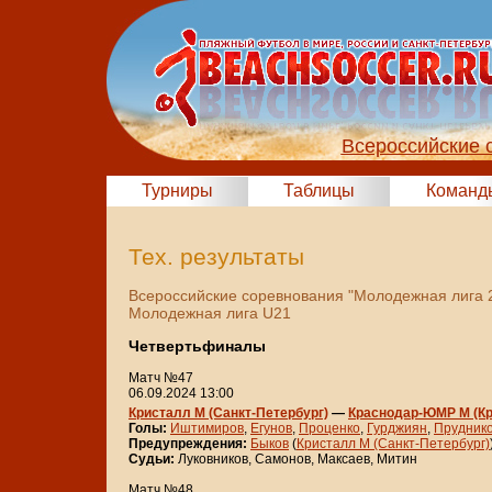
Всероссийские 
Турниры
Таблицы
Команд
Тех. результаты
Всероссийские соревнования "Молодежная лига 
Молодежная лига U21
Четвертьфиналы
Матч №47
06.09.2024 13:00
Кристалл М (Санкт-Петербург)
—
Краснодар-ЮМР М (Кр
Голы:
Иштимиров
,
Егунов
,
Проценко
,
Гурджиян
,
Прудник
Предупреждения:
Быков
(
Кристалл М (Санкт-Петербург)
Судьи:
Луковников, Самонов, Максаев, Митин
Матч №48