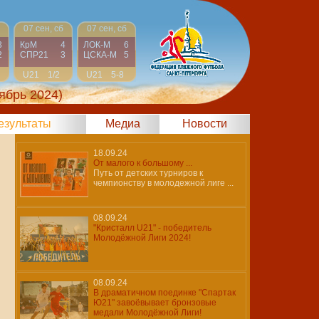
07 сен, сб
07 сен, сб
3
КрМ
4
ЛОК-М
6
2
СПР21
3
ЦСКА-М
5
U21
1/2
U21
5-8
ябрь 2024)
результаты
Медиа
Новости
18.09.24
От малого к большому ...
Путь от детских турниров к
чемпионству в молодежной лиге ...
08.09.24
"Кристалл U21" - победитель
Молодёжной Лиги 2024!
08.09.24
В драматичном поединке "Спартак
Ю21" завоёвывает бронзовые
медали Молодёжной Лиги!