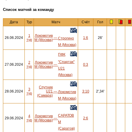
Cписок матчей за команду
Дата
Тур
Матч
Счёт
Гол
1
Локомотив
26.06.2024
—
1:6
26'
Строгино
тур
М (Москва)
М (Москва)
ПФК
"Спартак"
2
Локомотив
27.06.2024
—
0:3
тур
М (Москва)
U21
(Москва)
Спутник
3
28.06.2024
U21
—
3:10
2',34'
Локомотив
тур
(Самара)
М (Москва)
САРАТОВ
4
Локомотив
29.06.2024
—
2:6
тур
М (Москва)
М
(Саратов)