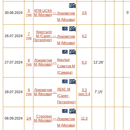
5
КПФ ЦСКА
30.06.2024
—
3:6
5'
Локомотив
тур
М (Москва)
М (Москва)
Кристалл
7
26.07.2024
М (Санкт-
—
4:2
Локомотив
тур
Петербург)
М (Москва)
Крылья
8
Локомотив
27.07.2024
—
6:3
12',26'
тур
М (Москва)
Советов М
(Самара)
ЛЕКС М
9
Локомотив
3:3
28.07.2024
—
7',15'
тур
М (Москва)
пен.5:4
(Санкт-
Петербург)
Строгино
06.09.2024
1/4
—
11:3
Локомотив
М (Москва)
М (Москва)