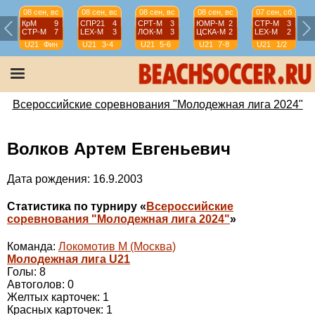
08 сен, вс
08 сен, вс
08 сен, вс
08 сен, вс
07 сен, сб
КрМ
9
СПР21
4
СРТ-М
3
ЮМР-М
2
СТР-М
3
СТР-М
7
LEX-М
3
ЛОК-М
3
ЦСКА-М
2
LEX-М
2
U21
Фин
U21
3-4
U21
5-6
U21
7-8
U21
1/2
Всероссийские соревнования "Молодежная лига 2024"
Волков Артем Евгеньевич
Дата рождения: 16.9.2003
Статистика по турниру «
Всероссийские
соревнования "Молодежная лига 2024"
»
Команда:
Локомотив М (Москва)
Молодежная лига U21
Голы: 8
Автоголов: 0
Желтых карточек: 1
Красных карточек: 1