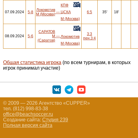
КПФ
Локомотив
07.09.2024
5-8
—
ЦСКА
6:5
35'
18'
М (Москва)
М (Москва)
САРАТОВ
3:3
08.09.2024
5-6
М
—
Локомотив
пен.3:4
(Саратов)
М (Москва)
Общая статистика игрока
(по всем турнирам, в которых
игрок принимал участие)
© 2009 — 2026 Агентство «CUPPER»
тел. (812) 998-83-38
office@beachsoccer.ru
Создание сайта:
Студия 239
Полная версия сайта