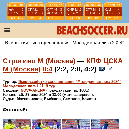
08 сен, вс
08 сен, вс
08 сен, вс
08 сен, вс
07 сен, сб
07 сен, сб
КрМ
9
СПР21
4
СРТ-М
3
ЮМР-М
2
СТР-М
3
КрМ
4
СТР-М
7
LEX-М
3
ЛОК-М
3
ЦСКА-М
2
LEX-М
2
СПР21
3
U21
Фин
U21
3-4
U21
5-6
U21
7-8
U21
1/2
U21
1/2
07 сен, сб
07 сен, сб
06 сен, пт
06 сен, пт
ЛОК-М
6
ЮМР-М
3
СТР-М
11
LEX-М
4
ЦСКА-М
5
СРТ-М
5
ЛОК-М
3
ЦСКА-М
2
U21
5-8
U21
5-8
U21
1/4
U21
1/4
Всероссийские соревнования "Молодежная лига 2024"
Строгино М (Москва)
—
КПФ ЦСКА
М (Москва)
8:4
(2:2, 2:0, 4:2)
Турнир:
Всероссийские соревнования "Молодежная лига 2024"
,
Молодежная лига U21
,
8 тур
Стадион:
NOVA-ARENA
(Гражданский пр. 100Б)
Начало: сб, 27 июл 2024 в 13:00 (матч завершен).
Судьи: Масленников, Рыбаков, Самонов, Кочоян.
Фотоотчёт