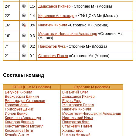
24'
1:5
Дадаханов Ихтиер
«Строгино М» (Москва)
22'
1:4
Кириллов Александр
«КПФ ЦСКА М» (Москва)
16'
0:4
Инюткин Кирилл
«Строгино М» (Москва)
Месхетели-Чогошвили Александр
«Строгино М»
16'
0:3
(Москва)
7'
0:2
Панкратов Лука
«Строгино М» (Москва)
2'
0:1
Стаскевич Павел
«Строгино М» (Москва)
Составы команд
КПФ ЦСКА М (Москва)
Строгино М (Москва)
Бегунов Кирилл
Византий Олег
Верховский Даниил
Дадаханов Ихтиер
Виноградов Станислав
Епурь Егор
Горохов Иван
Жантороев Билал
Григорьев Денис
Инюткин Кирилл
Ионов Денис
Месхетели-Чогошвили Александр
Кириллов Александр
Нижельский Илья
Комаров Даниил
Панкратов Лука
Константинов Михаил
Стаскевич Павел
Косолапов Петр
Хрипко Егор
Кулябо Артем
Чехлов Николай