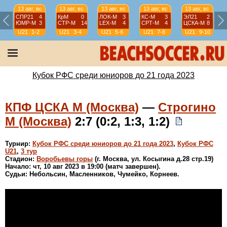
13 авг, вс
13 авг, вс
13 авг, вс
13 авг, вс
13 авг, вс
СПР21
4
КрМ
0
ЛОК-М
3
КС-М
3
ЭЛ21
2
ЮМР-М
3
СТР-М
14
LEX-М
4
СРТ-М
4
ЦСКА-М
8
U21
1-2
U21
3-4
U21
5-6
U21
7-8
U21
9-10
Кубок РФС среди юниоров до 21 года 2023
КПФ ЦСКА М (Москва)
—
Строгино
М (Москва)
2:7 (0:2, 1:3, 1:2)
Турнир:
Кубок РФС среди юниоров до 21 года 2023
,
Кубок РФС
U21
,
3 тур
Стадион:
Воробьевы горы
(г. Москва, ул. Косыгина д.28 стр.19)
Начало: чт, 10 авг 2023 в 19:00 (матч завершен).
Судьи: Небольсин, Масленников, Чумейко, Корнеев.