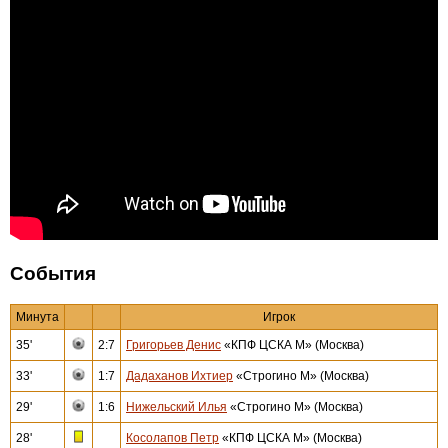
События
Минута
Игрок
35'
2:7
Григорьев Денис
«КПФ ЦСКА М» (Москва)
33'
1:7
Дадаханов Ихтиер
«Строгино М» (Москва)
29'
1:6
Нижельский Илья
«Строгино М» (Москва)
28'
Косолапов Петр
«КПФ ЦСКА М» (Москва)