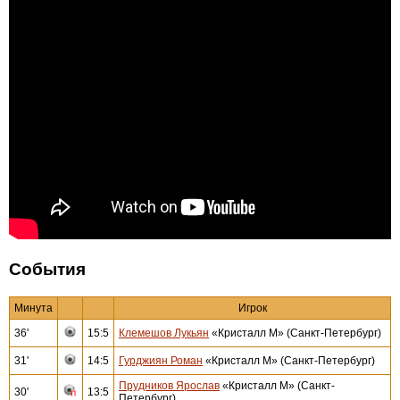
События
Минута
Игрок
36'
15:5
Клемешов Лукьян
«Кристалл М» (Санкт-Петербург)
31'
14:5
Гурджиян Роман
«Кристалл М» (Санкт-Петербург)
Прудников Ярослав
«Кристалл М» (Санкт-
30'
13:5
Петербург)