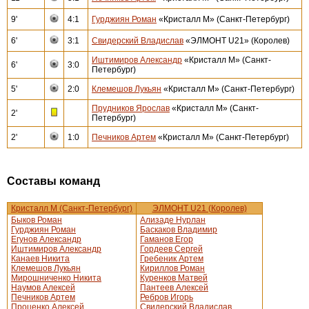
9'
4:1
Гурджиян Роман
«Кристалл М» (Санкт-Петербург)
6'
3:1
Свидерский Владислав
«ЭЛМОНТ U21» (Королев)
Иштимиров Александр
«Кристалл М» (Санкт-
6'
3:0
Петербург)
5'
2:0
Клемешов Лукьян
«Кристалл М» (Санкт-Петербург)
Прудников Ярослав
«Кристалл М» (Санкт-
2'
Петербург)
2'
1:0
Печников Артем
«Кристалл М» (Санкт-Петербург)
Составы команд
Кристалл М (Санкт-Петербург)
ЭЛМОНТ U21 (Королев)
Быков Роман
Ализаде Нурлан
Гурджиян Роман
Баскаков Владимир
Егунов Александр
Гаманов Егор
Иштимиров Александр
Гордеев Сергей
Канаев Никита
Гребеник Артем
Клемешов Лукьян
Кириллов Роман
Мирошниченко Никита
Куренков Матвей
Наумов Алексей
Пантеев Алексей
Печников Артем
Ребров Игорь
Проценко Алексей
Свидерский Владислав