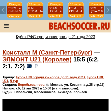
13 авг, вс
13 авг, вс
13 авг, вс
13 авг, вс
13 авг, вс
СПР21
4
КрМ
0
ЛОК-М
3
КС-М
3
ЭЛ21
2
ЮМР-М
3
СТР-М
14
LEX-М
4
СРТ-М
4
ЦСКА-М
8
U21
1-2
U21
3-4
U21
5-6
U21
7-8
U21
9-10
Кубок РФС среди юниоров до 21 года 2023
Кристалл М (Санкт-Петербург)
—
ЭЛМОНТ U21 (Королев)
15:5 (6:2,
2:1, 7:2)
Турнир:
Кубок РФС среди юниоров до 21 года 2023
,
Кубок РФС
U21
,
5 тур
Стадион:
Воробьевы горы
(г. Москва, ул. Косыгина д.28 стр.19)
Начало: сб, 12 авг 2023 в 15:00 (матч завершен).
Судьи: Небольсин, Масленников, Ахмедов, Корнеев.