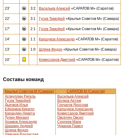
23'
3:2
Васильев Алексей
«САРАТОВ М» (Саратов)
22'
3:1
Гусев Тимофей
«Крылья Советов М» (Самара)
17'
2:1
Гусев Тимофей
«Крылья Советов М» (Самара)
14'
1:1
Капшуков Александр
«САРАТОВ М» (Саратов)
13'
1:0
Шляев Федор
«Крылья Советов М» (Самара)
10'
Комиссаров Дмитрий
«САРАТОВ М» (Саратов)
Составы команд
Крылья Советов М (Самара)
САРАТОВ М (Саратов)
Аглиуллин Ригель
Васильев Алексей
Гусев Тимофей
Волков Артем
Дьячков Илья
Горчагов Ярослав
Ефремов Кирилл
Капшуков Александр
Карандин Никита
Комиссаров Дмитрий
Тулин Михаил
Овсепян Овсеп
Храмов Александр
Сергеев Марк
Шашкин Андрей
Чукарев Павел
Шляев Федор
Шмелев Владислав