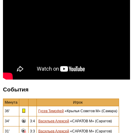
События
Минута
Игрок
36'
Гусев Тимофей
«Крылья Советов М» (Самара)
34'
3:4
Васильев Алексей
«САРАТОВ М» (Саратов)
31'
3:3
Васильев Алексей
«САРАТОВ М» (Саратов)