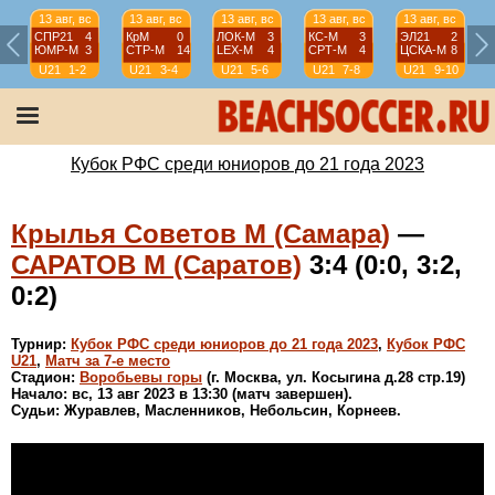
13 авг, вс
13 авг, вс
13 авг, вс
13 авг, вс
13 авг, вс
СПР21
4
КрМ
0
ЛОК-М
3
КС-М
3
ЭЛ21
2
ЮМР-М
3
СТР-М
14
LEX-М
4
СРТ-М
4
ЦСКА-М
8
U21
1-2
U21
3-4
U21
5-6
U21
7-8
U21
9-10
Кубок РФС среди юниоров до 21 года 2023
Крылья Советов М (Самара)
—
САРАТОВ М (Саратов)
3:4 (0:0, 3:2,
0:2)
Турнир:
Кубок РФС среди юниоров до 21 года 2023
,
Кубок РФС
U21
,
Матч за 7-е место
Стадион:
Воробьевы горы
(г. Москва, ул. Косыгина д.28 стр.19)
Начало: вс, 13 авг 2023 в 13:30 (матч завершен).
Судьи: Журавлев, Масленников, Небольсин, Корнеев.