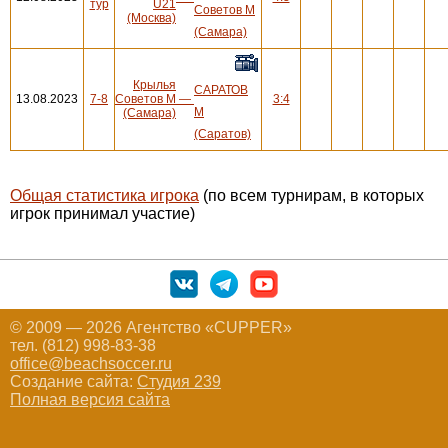
тур
U21
Советов М
(Москва)
(Самара)
Крылья
САРАТОВ
13.08.2023
7-8
Советов М
—
3:4
М
(Самара)
(Саратов)
Общая статистика игрока
(по всем турнирам, в которых
игрок принимал участие)
© 2009 — 2026 Агентство «CUPPER»
тел. (812) 998-83-38
office@beachsoccer.ru
Создание сайта:
Студия 239
Полная версия сайта