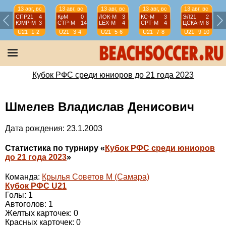
13 авг, вс
13 авг, вс
13 авг, вс
13 авг, вс
13 авг, вс
СПР21
4
КрМ
0
ЛОК-М
3
КС-М
3
ЭЛ21
2
ЮМР-М
3
СТР-М
14
LEX-М
4
СРТ-М
4
ЦСКА-М
8
U21
1-2
U21
3-4
U21
5-6
U21
7-8
U21
9-10
Кубок РФС среди юниоров до 21 года 2023
Шмелев Владислав Денисович
Дата рождения: 23.1.2003
Статистика по турниру «
Кубок РФС среди юниоров
до 21 года 2023
»
Команда:
Крылья Советов М (Самара)
Кубок РФС U21
Голы: 1
Автоголов: 1
Желтых карточек: 0
Красных карточек: 0