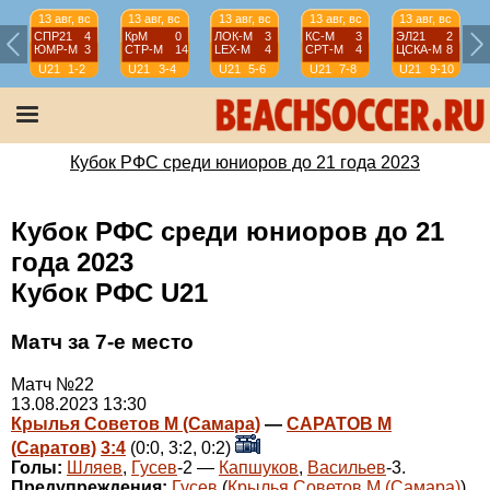
13 авг, вс
13 авг, вс
13 авг, вс
13 авг, вс
13 авг, вс
СПР21
4
КрМ
0
ЛОК-М
3
КС-М
3
ЭЛ21
2
ЮМР-М
3
СТР-М
14
LEX-М
4
СРТ-М
4
ЦСКА-М
8
U21
1-2
U21
3-4
U21
5-6
U21
7-8
U21
9-10
Кубок РФС среди юниоров до 21 года 2023
Кубок РФС среди юниоров до 21
года 2023
Кубок РФС U21
Матч за 7-е место
Матч №22
13.08.2023 13:30
Крылья Советов М (Самара)
—
САРАТОВ М
(Саратов)
3:4
(0:0, 3:2, 0:2)
Голы:
Шляев
,
Гусев
-2 —
Капшуков
,
Васильев
-3.
Предупреждения:
Гусев
(
Крылья Советов М (Самара)
),