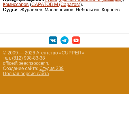
Комиссаров
(
САРАТОВ М (Саратов)
).
Судьи:
Журавлев, Масленников, Небольсин, Корнеев
© 2009 — 2026 Агентство «CUPPER»
тел. (812) 998-83-38
office@beachsoccer.ru
Создание сайта:
Студия 239
Полная версия сайта