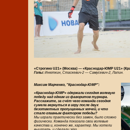
«Строгино U21» (Москва) — «Краснодар-ЮМР U21» (Красно
Голы:
Инюткин, Стаскевич-2 — Самусевич-2, Лапин.
Максим Марченко, "Краснодар-ЮМР":
«Краснодар-ЮМР» одержали сегодня волевую
победу над одним из фаворитов турнира.
Расскажите, за счёт чего команда сегодня
сумела вернуться в игру после двух
безответных пропущенных мячей, и что
стало главным фактором победы?
Мы играли практически без замен, было сложно
физически. Команда показала свои волевые
качества и, конечно же, характер. Мы хотели
выиграть, и сделали это.