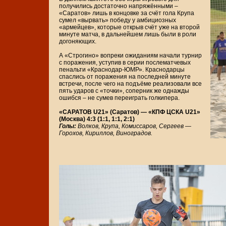
получились достаточно напряжёнными –
«Саратов» лишь в концовке за счёт гола Крупа
сумел «вырвать» победу у амбициозных
«армейцев», которые открыв счёт уже на второй
минуте матча, в дальнейшем лишь были в роли
догоняющих.
А «Строгино» вопреки ожиданиям начали турнир
с поражения, уступив в серии послематчевых
пенальти «Краснодар-ЮМР». Краснодарцы
спаслись от поражения на последней минуте
встречи, после чего на подъёме реализовали все
пять ударов с «точки», соперник же однажды
ошибся – не сумев переиграть голкипера.
«САРАТОВ U21» (Саратов) — «КПФ ЦСКА U21»
(Москва) 4:3 (1:1, 1:1, 2:1)
Голы:
Волков, Крупа, Комиссаров, Сергеев —
Горохов, Кириллов, Виноградов.