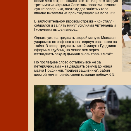
после чего затрепыхался в сетке. В целом вторую
треть матча «Крылья Советов» провели намного
лучше соперника, поэтому два забитых гола
вполне вытекали из происходящего на поле. 3:2.
В заключительном игровом отрезке «Кристалл»
собрался и за пять минут усилиями Артемьева и
Гурджияна вышел вперёд.
Однако уже на тридцать второй минуте Мовсисян
ударом со штрафного вновь вернул равенство на
табло. В конце тридцать пятой минуты Гурджиян
оформил «дубль», но менее чем через
пятнадцать секунд Дьячков вновь сравнял счёт.
Но последнее слово осталось всё же за
петербуржцами – за двадцать секунд до конца
матча Прудников, "подъев защитника", забил
шестой мяч и принёс своей команде победу. 6:5.