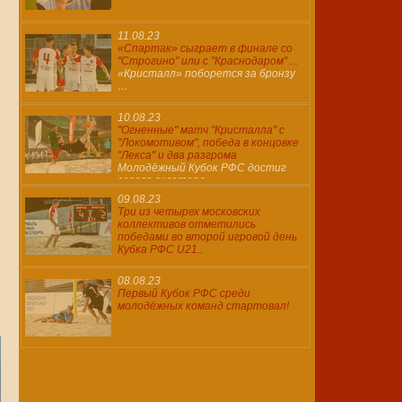
11.08.23
«Спартак» сыграет в финале со
"Строгино" или с "Краснодаром" ...
«Кристалл» поборется за бронзу
…
10.08.23
"Огненные" матч "Кристалла" с
"Локомотивом", победа в концовке
"Лекса" и два разгрома
Молодёжный Кубок РФС достиг
своего экватора ...
09.08.23
Три из четырех московских
коллективов отметились
победами во второй игровой день
Кубка РФС U21..
08.08.23
Первый Кубок РФС среди
молодёжных команд стартовал!