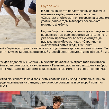
Группа «А»
В данном квинтете представлены достаточно
именитые клубы, такие как «Кристалл»,
«Спартак» и «Локомотив», которые на взрослом
уровне долгие годы в лидерах российского
пляжного футбола.
Но, кто будет законодателем мод в молодёжном
первенстве нам ещё предстоит узнать, но ясно
уже одно, практически во всех командах (за
исключением «Локомотива», «Строгино» и
«Спартака») есть выходцы из Санкт-
ой сборной, которая за четыре года подготовила целую россыпь игроков. Так
нт». Клуб из Королёва стартовый игровой день пропускал и начнёт свой путь
атч для подопечных Бутомо и Москвина начался с быстрого гола Печникова,
ёма во многом оказался курьезным – Гусев не рассчитал с выходом и наброс
счёт, «Кристалл» продолжил создавать опасные моменты у ворот соперника,
ветил любезностью на любезность, сравняв счёт и заодно исправившись за
удников вышел на рандеву с голкипером соперника и со второй попытки
. 2:1.