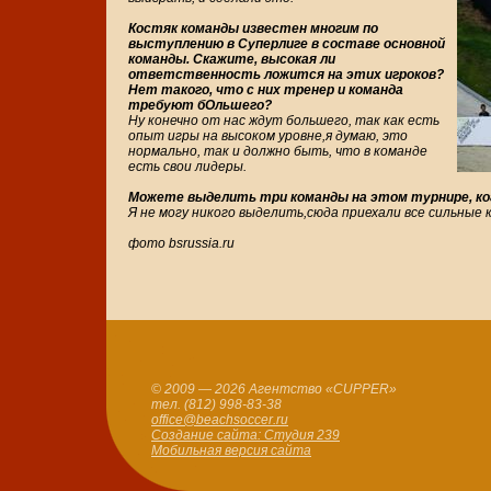
Костяк команды известен многим по
выступлению в Суперлиге в составе основной
команды. Скажите, высокая ли
ответственность ложится на этих игроков?
Нет такого, что с них тренер и команда
требуют бОльшего?
Ну конечно от нас ждут большего, так как есть
опыт игры на высоком уровне,я думаю, это
нормально, так и должно быть, что в команде
есть свои лидеры.
Можете выделить три команды на этом турнире, к
Я не могу никого выделить,сюда приехали все сильные
фото bsrussia.ru
© 2009 — 2026 Агентство «CUPPER»
тел. (812) 998-83-38
office@beachsoccer.ru
Создание сайта: Студия 239
Мобильная версия сайта