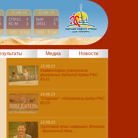
12 авг, сб
12 авг, сб
2
СПР21
4
КрМ
15
8
КС-М
3
ЭЛ21
5
0
U21
5 тур
U21
5 тур
результаты
Медиа
Новости
15.08.23
Комментарии участников
финальных баталий Кубка РФС
Ю-21
14.08.23
"Спартак" - обладатель Кубка РФС
Ю-21!
12.08.23
Групповой этап завершен. Впереди
- финальный день ...