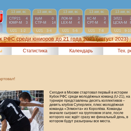
13 авг, вс
13 авг, вс
13 авг, вс
13 авг, вс
13 авг, вс
СПР21
4
КрМ
0
ЛОК-М
3
КС-М
3
ЭЛ21
ЮМР-М
3
СТР-М
14
LEX-М
4
СРТ-М
4
ЦСКА-М
U21
1-2
U21
3-4
U21
5-6
U21
7-8
U21
9-1
к РФС среди юниоров до 21 года 2023
(август 2023)
ы
Статистика
Календарь
Тех. 
ртовал!
Сегодня в Москве стартовал первый в истории
Кубок РФС среди молодёжных команд (U-21), на
турнире представлены десять коллективов –
девять клубов Суперлиги, плюс молодёжная
команда «Элмонта» из Королёва. Команды
вначале сыграют на групповом этапе, после
которого нас ждёт сразу же финальный день, в
котором будут разыграны все места.