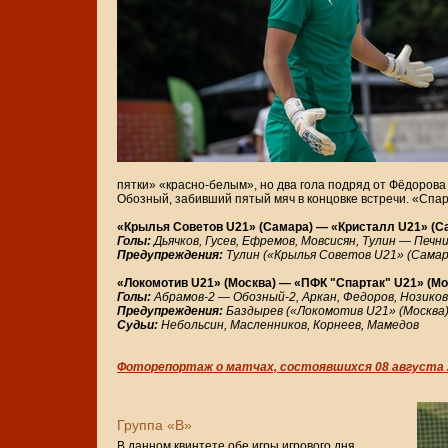
пятки» «красно-белым», но два гола подряд от Фёдорова
Обозный, забивший пятый мяч в концовке встречи. «Спар
«Крылья Советов U21» (Самара) — «Кристалл U21» (Санкт
Голы:
Дьячков, Гусев, Ефремов, Мовсисян, Тулин — Печни
Предупреждения:
Тулин («Крылья Советов U21» (Самара
«Локомотив U21» (Москва) — «ПФК "Спартак" U21» (Москв
Голы:
Абрамов-2 — Обозный-2, Аркан, Федоров, Нозиков
Предупреждения:
Баздырев («Локомотив U21» (Москва)
Судьи:
Небольсин, Масленников, Корнеев, Мамедов
Фоторепортаж о матчах, состоявшихся 08 августа 
Группа «В»
В данном квинтете обе игры игрового дня