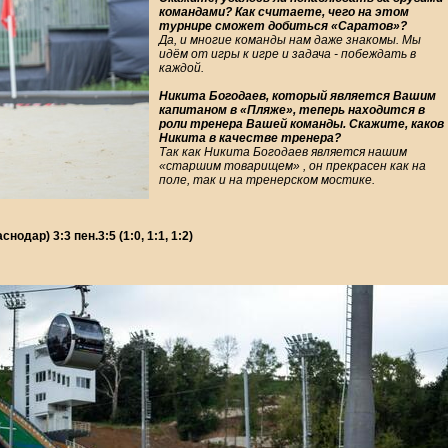
командами? Как считаете, чего на этом
турнире сможет добиться «Саратов»?
Да, и многие команды нам даже знакомы. Мы
идём от игры к игре и задача - побеждать в
каждой.
Никита Богодаев, который является Вашим
капитаном в «Пляже», теперь находится в
роли тренера Вашей команды. Скажите, каков
Никита в качестве тренера?
Так как Никита Богодаев является нашим
«старшим товарищем» , он прекрасен как на
поле, так и на тренерском мостике.
дар) 3:3 пен.3:5 (1:0, 1:1, 1:2)