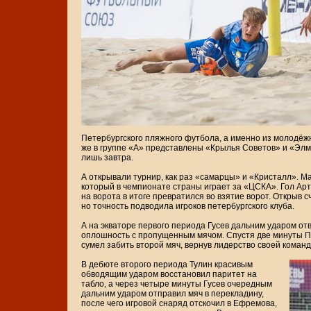
Петербургского пляжного футбола, а именно из молодёжн
же в группе «А» представлены «Крылья Советов» и «Элмо
лишь завтра.
А открывали турнир, как раз «самарцы» и «Кристалл». М
который в чемпионате страны играет за «ЦСКА». Гол Арт
на ворота в итоге превратился во взятие ворот. Открыв 
но точность подводила игроков петербургского клуба.
А на экваторе первого периода Гусев дальним ударом от
оплошность с пропущенным мячом. Спустя две минуты Пр
сумел забить второй мяч, вернув лидерство своей команде
В дебюте второго периода Тулин красивым
обводящим ударом восстановил паритет на
табло, а через четыре минуты Гусев очередным
дальним ударом отправил мяч в перекладину,
после чего игровой снаряд отскочил в Ефремова,