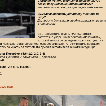
Скажите, успели влиться в коллектив? Со
всеми получилось найти общий язык?
Коллектив классный, не чувствуем себя вне его.
Сумели выполнить установку тренера на
игру?
Да, просто допустили ошибки, которые привели
к проигрышу.
Во втором матче группы «А» «Спартак»
достаточно уверенно переиграл «Локомотив»,
который вплоть до середины игры «наступал на
 и Нозикова, остановили «железнодорожников». А точку в матче поставил
так» во многом за счёт опыта сумел выиграть первый матч на турнире.
-Петербург) 5:6 (1:2, 2:0, 2:4)
ков, Гурджиян-2, Прудников-2, Артемьев.
)).
а) 2:5 (1:0, 1:4, 0:1)
.
).
2023 года