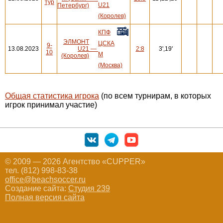
тур
U21
Петербург)
(Королев)
КПФ
ЭЛМОНТ
ЦСКА
9-
13.08.2023
U21
—
2:8
3',19'
10
М
(Королев)
(Москва)
Общая статистика игрока
(по всем турнирам, в которых
игрок принимал участие)
© 2009 — 2026 Агентство «CUPPER»
тел. (812) 998-83-38
office@beachsoccer.ru
Создание сайта:
Студия 239
Полная версия сайта