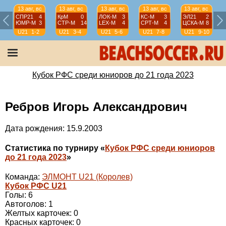
13 авг, вс
13 авг, вс
13 авг, вс
13 авг, вс
13 авг, вс
СПР21
4
КрМ
0
ЛОК-М
3
КС-М
3
ЭЛ21
2
ЮМР-М
3
СТР-М
14
LEX-М
4
СРТ-М
4
ЦСКА-М
8
U21
1-2
U21
3-4
U21
5-6
U21
7-8
U21
9-10
Кубок РФС среди юниоров до 21 года 2023
Ребров Игорь Александрович
Дата рождения: 15.9.2003
Статистика по турниру «
Кубок РФС среди юниоров
до 21 года 2023
»
Команда:
ЭЛМОНТ U21 (Королев)
Кубок РФС U21
Голы: 6
Автоголов: 1
Желтых карточек: 0
Красных карточек: 0