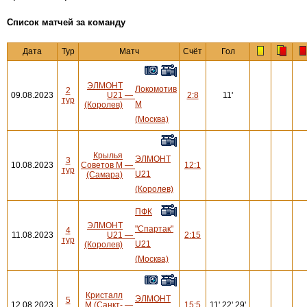
Cписок матчей за команду
Дата
Тур
Матч
Счёт
Гол
ЭЛМОНТ
Локомотив
2
09.08.2023
U21
—
2:8
11'
тур
М
(Королев)
(Москва)
Крылья
ЭЛМОНТ
3
10.08.2023
Советов М
—
12:1
тур
U21
(Самара)
(Королев)
ПФК
ЭЛМОНТ
"Спартак"
4
11.08.2023
U21
—
2:15
тур
U21
(Королев)
(Москва)
Кристалл
ЭЛМОНТ
5
12.08.2023
М (Санкт-
—
15:5
11',22',29'