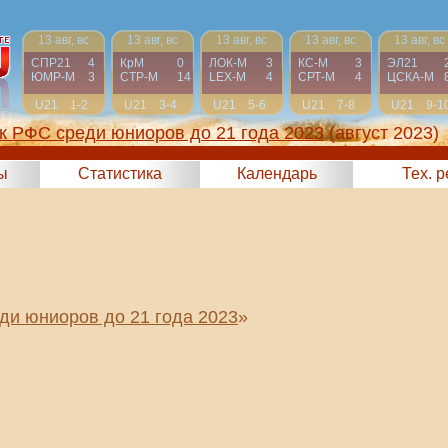
13 авг, вс
13 авг, вс
13 авг, вс
13 авг, вс
13 авг, вс
СПР21
4
КрМ
0
ЛОК-М
3
КС-М
3
ЭЛ21
ЮМР-М
3
СТР-М
14
LEX-М
4
СРТ-М
4
ЦСКА-М
U21
1-2
U21
3-4
U21
5-6
U21
7-8
U21
9-1
к РФС среди юниоров до 21 года 2023
(август 2023)
ы
Статистика
Календарь
Тех. 
ди юниоров до 21 года 2023
»