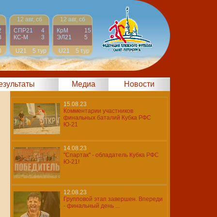
12 авг, сб
12 авг, сб
2
СПР21
4
КрМ
15
8
КС-М
3
ЭЛ21
5
0
U21
5 тур
U21
5 тур
результаты
Медиа
Новости
15.08.23
Комментарии участников
финальных баталий Кубка РФС
Ю-21
14.08.23
"Спартак" - обладатель Кубка РФС
Ю-21!
12.08.23
Групповой этап завершен. Впереди
- финальный день ...