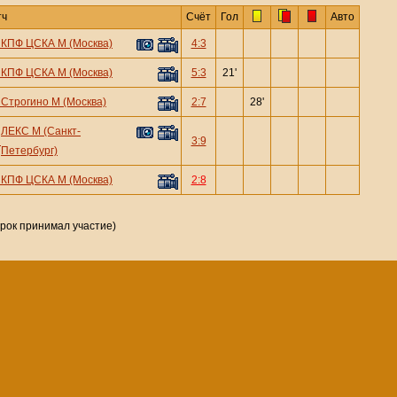
тч
Счёт
Гол
Авто
—
КПФ ЦСКА М (Москва)
4:3
—
КПФ ЦСКА М (Москва)
5:3
21'
—
Строгино М (Москва)
2:7
28'
ЛЕКС М (Санкт-
—
3:9
Петербург)
—
КПФ ЦСКА М (Москва)
2:8
грок принимал участие)