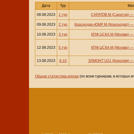
Дата
Тур
Ма
08.08.2023
1 тур
САРАТОВ М (Саратов)
09.08.2023
2 тур
Краснодар-ЮМР М (Краснодар)
10.08.2023
3 тур
КПФ ЦСКА М (Москва)
12.08.2023
5 тур
КПФ ЦСКА М (Москва)
13.08.2023
9-10
ЭЛМОНТ U21 (Королев)
Общая статистика игрока
(по всем турнирам, в которых и