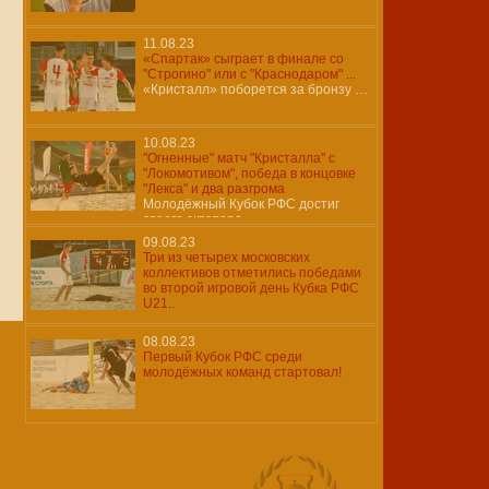
11.08.23
«Спартак» сыграет в финале со
"Строгино" или с "Краснодаром" ...
«Кристалл» поборется за бронзу …
10.08.23
"Огненные" матч "Кристалла" с
"Локомотивом", победа в концовке
"Лекса" и два разгрома
Молодёжный Кубок РФС достиг
своего экватора ...
09.08.23
Три из четырех московских
коллективов отметились победами
во второй игровой день Кубка РФС
U21..
08.08.23
Первый Кубок РФС среди
молодёжных команд стартовал!