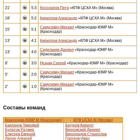
21'
5:3
Косолапов Петр
«КПФ ЦСКА М» (Москва)
18'
5:2
Кириллов Александр
«КПФ ЦСКА М» (Москва)
Самусевич Михаил
«Краснодар-ЮМР М»
15'
5:1
(Краснодар)
13'
4:1
Кириллов Александр
«КПФ ЦСКА М» (Москва)
Сидельник Даниил
«Краснодар-ЮМР М»
13'
4:0
(Краснодар)
6'
3:0
Резник Сергей
«Краснодар-ЮМР М» (Краснодар)
Самусевич Михаил
«Краснодар-ЮМР М»
5'
2:0
(Краснодар)
Самусевич Михаил
«Краснодар-ЮМР М»
2'
1:0
(Краснодар)
Составы команд
Краснодар-ЮМР М (Краснодар)
КПФ ЦСКА М (Москва)
Бакланов Тимофей
Бегунов Кирилл
Булатов Ратмир
Верховский Даниил
Елисеев Евгений
Виноградов Станислав
Лапин Алексей
Горохов Иван