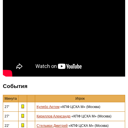
События
Минута
Игрок
27'
Кулябо Артем
«КПФ ЦСКА М» (Москва)
27'
Кириллов Александр
«КПФ ЦСКА М» (Москва)
22'
Стельмах Дмитрий
«КПФ ЦСКА М» (Москва)