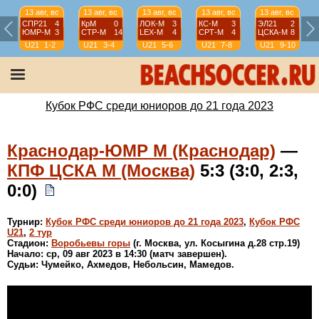
13 авг, вс
13 авг, вс
13 авг, вс
13 авг, вс
13 авг, вс
СПР21
4
КрМ
0
ЛОК-М
3
КС-М
3
ЭЛ21
2
ЮМР-М
3
СТР-М
14
LEX-М
4
СРТ-М
4
ЦСКА-М
8
U21
1-2
U21
3-4
U21
5-6
U21
7-8
U21
9-10
Кубок РФС среди юниоров до 21 года 2023
Краснодар-ЮМР М (Краснодар)
—
КПФ ЦСКА М (Москва)
5:3 (3:0, 2:3,
0:0)
Турнир:
Кубок РФС среди юниоров до 21 года 2023
,
Кубок РФС
U21
,
2 тур
Стадион:
Воробьевы горы
(г. Москва, ул. Косыгина д.28 стр.19)
Начало: ср, 09 авг 2023 в 14:30 (матч завершен).
Судьи: Чумейко, Ахмедов, Небольсин, Мамедов.