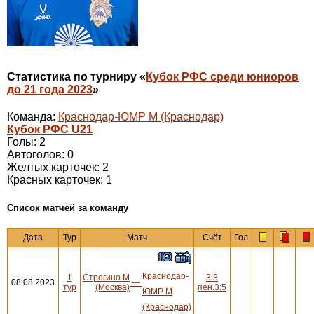
Статистика по турниру «
Кубок РФС среди юниоров
до 21 года 2023
»
Команда:
Краснодар-ЮМР М (Краснодар)
Кубок РФС U21
Голы: 2
Автоголов: 0
Желтых карточек: 2
Красных карточек: 1
Cписок матчей за команду
Дата
Тур
Матч
Счёт
Гол
Краснодар-
1
Строгино М
3:3
08.08.2023
—
тур
(Москва)
пен.3:5
ЮМР М
(Краснодар)