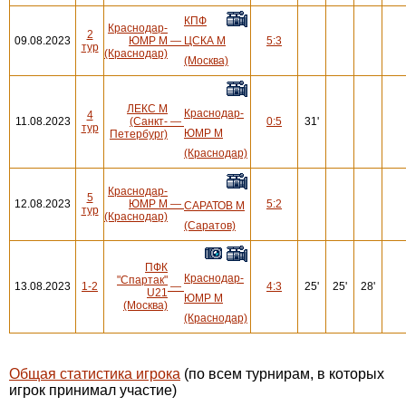
КПФ
Краснодар-
2
09.08.2023
ЮМР М
—
ЦСКА М
5:3
тур
(Краснодар)
(Москва)
ЛЕКС М
Краснодар-
4
11.08.2023
(Санкт-
—
0:5
31'
тур
ЮМР М
Петербург)
(Краснодар)
Краснодар-
5
12.08.2023
ЮМР М
—
5:2
САРАТОВ М
тур
(Краснодар)
(Саратов)
ПФК
Краснодар-
"Спартак"
13.08.2023
1-2
—
4:3
25'
25'
28'
U21
ЮМР М
(Москва)
(Краснодар)
Общая статистика игрока
(по всем турнирам, в которых
игрок принимал участие)