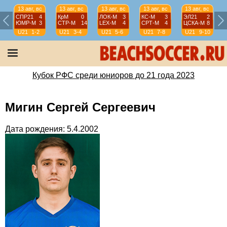
13 авг, вс
13 авг, вс
13 авг, вс
13 авг, вс
13 авг, вс
СПР21
4
КрМ
0
ЛОК-М
3
КС-М
3
ЭЛ21
2
ЮМР-М
3
СТР-М
14
LEX-М
4
СРТ-М
4
ЦСКА-М
8
U21
1-2
U21
3-4
U21
5-6
U21
7-8
U21
9-10
Кубок РФС среди юниоров до 21 года 2023
Мигин Сергей Сергеевич
Дата рождения: 5.4.2002