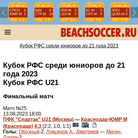
13 авг, вс
13 авг, вс
13 авг, вс
13 авг, вс
13 авг, вс
СПР21
4
КрМ
0
ЛОК-М
3
КС-М
3
ЭЛ21
2
ЮМР-М
3
СТР-М
14
LEX-М
4
СРТ-М
4
ЦСКА-М
8
U21
1-2
U21
3-4
U21
5-6
U21
7-8
U21
9-10
Кубок РФС среди юниоров до 21 года 2023
Кубок РФС среди юниоров до 21
года 2023
Кубок РФС U21
Финальный матч
Матч №25
13.08.2023 18:00
ПФК "Спартак" U21 (Москва)
—
Краснодар-ЮМР М
(Краснодар)
4:3
(2:2, 1:0, 1:1)
Голы:
Обозный
-2,
Лукьянов А.
,
Дмитриев
—
Мигин
,
Лапин
-2.