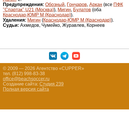
Предупреждения:
Обозный
,
Гончаров
,
Аркан
(все
ПФК
"Спартак" U21 (Москва)
),
Мигин
,
Булатов
(оба
Краснодар-ЮМР М (Краснодар)
).
Удаления:
Мигин
(
Краснодар-ЮМР М (Краснодар)
).
Судьи:
Ахмедов, Чумейко, Журавлев, Корнеев
© 2009 — 2026 Агентство «CUPPER»
тел. (812) 998-83-38
office@beachsoccer.ru
Создание сайта:
Студия 239
Полная версия сайта