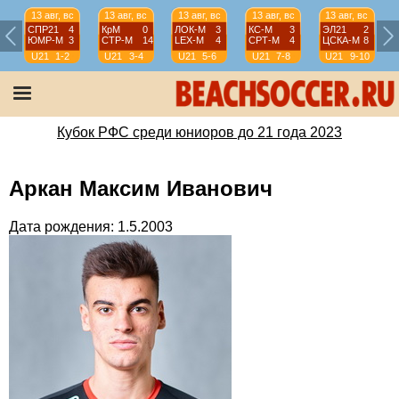
13 авг, вс
13 авг, вс
13 авг, вс
13 авг, вс
13 авг, вс
СПР21
4
КрМ
0
ЛОК-М
3
КС-М
3
ЭЛ21
2
ЮМР-М
3
СТР-М
14
LEX-М
4
СРТ-М
4
ЦСКА-М
8
U21
1-2
U21
3-4
U21
5-6
U21
7-8
U21
9-10
Кубок РФС среди юниоров до 21 года 2023
Аркан Максим Иванович
Дата рождения: 1.5.2003