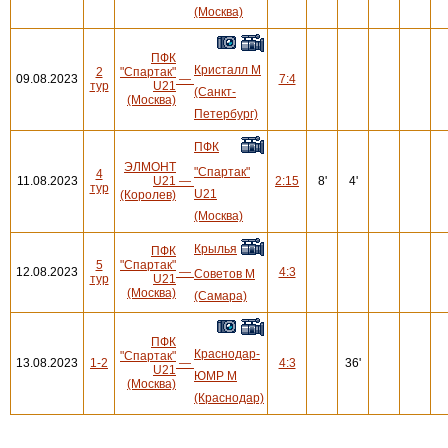
(Москва)
ПФК
Кристалл М
2
"Спартак"
09.08.2023
—
7:4
тур
U21
(Санкт-
(Москва)
Петербург)
ПФК
ЭЛМОНТ
"Спартак"
4
11.08.2023
U21
—
2:15
8'
4'
тур
U21
(Королев)
(Москва)
Крылья
ПФК
5
"Спартак"
12.08.2023
—
4:3
Советов М
тур
U21
(Москва)
(Самара)
ПФК
Краснодар-
"Спартак"
13.08.2023
1-2
—
4:3
36'
U21
ЮМР М
(Москва)
(Краснодар)