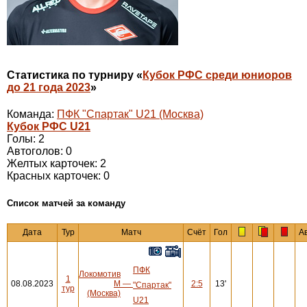
Статистика по турниру «
Кубок РФС среди юниоров
до 21 года 2023
»
Команда:
ПФК "Спартак" U21 (Москва)
Кубок РФС U21
Голы: 2
Автоголов: 0
Желтых карточек: 2
Красных карточек: 0
Cписок матчей за команду
Дата
Тур
Матч
Счёт
Гол
А
ПФК
Локомотив
1
08.08.2023
М
—
2:5
13'
"Спартак"
тур
(Москва)
U21