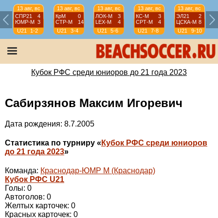
13 авг, вс
13 авг, вс
13 авг, вс
13 авг, вс
13 авг, вс
СПР21
4
КрМ
0
ЛОК-М
3
КС-М
3
ЭЛ21
2
ЮМР-М
3
СТР-М
14
LEX-М
4
СРТ-М
4
ЦСКА-М
8
U21
1-2
U21
3-4
U21
5-6
U21
7-8
U21
9-10
Кубок РФС среди юниоров до 21 года 2023
Сабирзянов Максим Игоревич
Дата рождения: 8.7.2005
Статистика по турниру «
Кубок РФС среди юниоров
до 21 года 2023
»
Команда:
Краснодар-ЮМР М (Краснодар)
Кубок РФС U21
Голы: 0
Автоголов: 0
Желтых карточек: 0
Красных карточек: 0