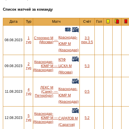
Cписок матчей за команду
Дата
Тур
Матч
Счёт
Гол
Краснодар-
1
Строгино М
3:3
08.08.2023
—
тур
(Москва)
пен.3:5
ЮМР М
(Краснодар)
КПФ
Краснодар-
2
09.08.2023
ЮМР М
—
ЦСКА М
5:3
тур
(Краснодар)
(Москва)
ЛЕКС М
Краснодар-
4
11.08.2023
(Санкт-
—
0:5
тур
ЮМР М
Петербург)
(Краснодар)
Краснодар-
5
12.08.2023
ЮМР М
—
5:2
САРАТОВ М
тур
(Краснодар)
(Саратов)