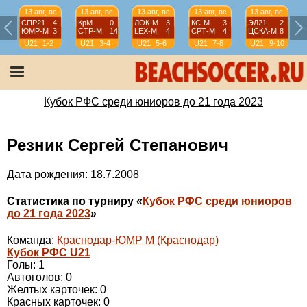
13 авг, вс
13 авг, вс
13 авг, вс
13 авг, вс
13 авг, вс
СПР21
4
КрМ
0
ЛОК-М
3
КС-М
3
ЭЛ21
2
ЮМР-М
3
СТР-М
14
LEX-М
4
СРТ-М
4
ЦСКА-М
8
U21
1-2
U21
3-4
U21
5-6
U21
7-8
U21
9-10
Кубок РФС среди юниоров до 21 года 2023
Резник Сергей Степанович
Дата рождения: 18.7.2008
Статистика по турниру «
Кубок РФС среди юниоров
до 21 года 2023
»
Команда:
Краснодар-ЮМР М (Краснодар)
Кубок РФС U21
Голы: 1
Автоголов: 0
Желтых карточек: 0
Красных карточек: 0