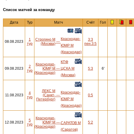
Cписок матчей за команду
Дата
Тур
Матч
Счёт
Гол
Краснодар-
1
Строгино М
3:3
08.08.2023
—
тур
(Москва)
пен.3:5
ЮМР М
(Краснодар)
КПФ
Краснодар-
2
09.08.2023
ЮМР М
—
ЦСКА М
5:3
6'
тур
(Краснодар)
(Москва)
ЛЕКС М
Краснодар-
4
11.08.2023
(Санкт-
—
0:5
тур
ЮМР М
Петербург)
(Краснодар)
Краснодар-
5
12.08.2023
ЮМР М
—
5:2
САРАТОВ М
тур
(Краснодар)
(Саратов)