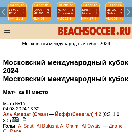
04 авг, вс
04 авг, вс
04 авг, вс
04 авг, вс
03 авг, сб
ЛОКО
4
АЛАМ
4
БОКА
4
МЛСР
1
ЙОФФ
2
КОР
6
ЙОФФ
2
Строгино
5
Golsa
15
Golsa
2
ММК-2024
1-2
ММК-2024
3-4
ММК-2024
5-6
ММК-2024
7-8
ММК-2024
3 тур
М
Московский международный кубок 2024
Московский международный кубок
2024
Московский международный кубок
Матч за III место
Матч №15
04.08.2024 13:30
Аль Амерат (Оман)
—
Йофф (Сенегал)
4:2
(0:2, 1:0,
3:0)
Голы:
Al Sauti
,
Al Bulushi
,
Al Oraimi
,
Al Owaisi
—
Диане
С.
,
Pape
.