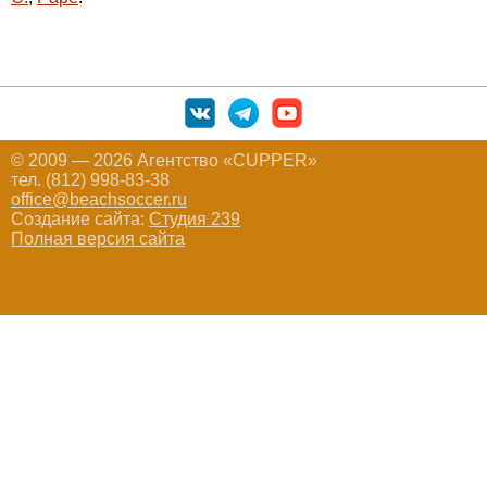
© 2009 — 2026 Агентство «CUPPER»
тел. (812) 998-83-38
office@beachsoccer.ru
Создание сайта:
Студия 239
Полная версия сайта