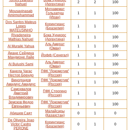
2
2
100
Nahuel
(Аргентина)
Могхавемат
Mousavinasab
Гользапуш
1
1
100
Amirmohammad
(Иран)
Dos Santos Mateus
Коринтианс
Lopes
1
1
100
(Бразилия)
MATEUSINHO
Rivadeneira
Бока Хуниорс
1
1
100
Mathias Nahuel
(Аргентина)
Аль Амерат
Al Muraiki Yahua
1
1
100
(Оман)
Диане Сейдина
Йофф (Сенегал)
1
1
100
Мандионе Лайе
Аль Амерат
Al Bulushi Sami
1
1
100
(Оман)
Канела Чагас
ПФК "Локомотив"
1
1
100
Нестор Брендо
(Россия)
Виноградов
ПФК "Локомотив"
1
1
100
Амадиус Амадиус
(Россия)
Самохвалов
ПФК Строгино
Дмитрий
1
1
100
(Россия)
Владимирович
Земсков Федор
ПФК "Локомотив"
1
1
100
Евгеньевич
(Россия)
Малайсары
Абишев Саят
0
1
0
(Казахстан)
De Oliveira Joao
Коринтианс
Victor Castro
0
1
0
(Бразилия)
PERONE