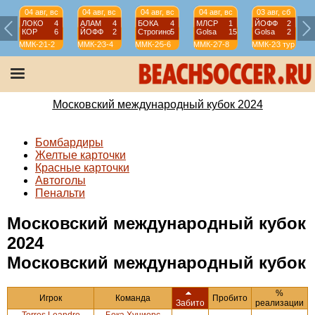
04 авг, вс
04 авг, вс
04 авг, вс
04 авг, вс
03 авг, сб
ЛОКО
4
АЛАМ
4
БОКА
4
МЛСР
1
ЙОФФ
2
КОР
6
ЙОФФ
2
Строгино
5
Golsa
15
Golsa
2
ММК-2024
1-2
ММК-2024
3-4
ММК-2024
5-6
ММК-2024
7-8
ММК-2024
3 тур
М
Московский международный кубок 2024
Бомбардиры
Желтые карточки
Красные карточки
Автоголы
Пенальти
Московский международный кубок
2024
Московский международный кубок
%
Игрок
Команда
Пробито
Забито
реализации
Torres Leandro
Бока Хуниорс